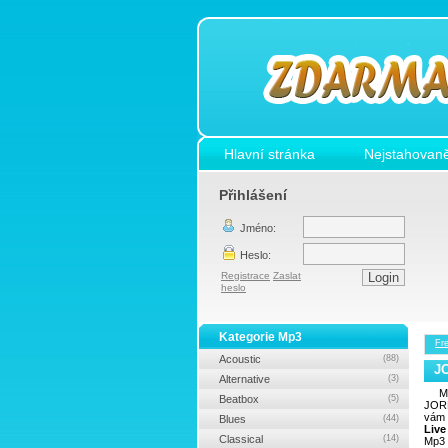
Hlavní stránka
Nejstahovaně
Přihlášení
Jméno:
Heslo:
Registrace
Zaslat
heslo
Kategorie Mp3
Fr
Acoustic
(88)
JO
Alternative
(3)
M
Beatbox
(5)
JORD
vám 
Blues
(44)
Live
Classical
(14)
Mp3 