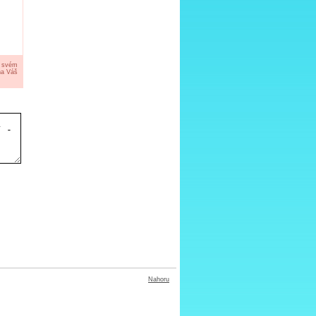
a svém
na Váš
Nahoru