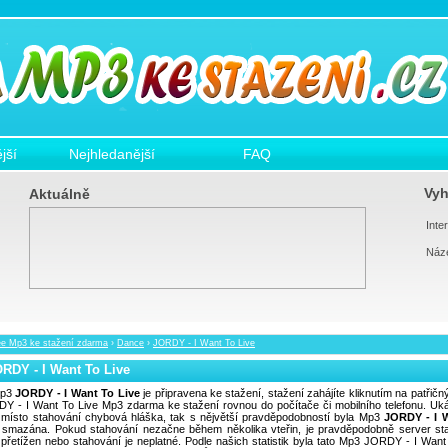
jší
Nejhledanější
FAQ
Vyh
Aktuálně
Inter
Náz
ee Mp3 ke stažení zdarma
›
Dance
›
JORDY - I Want To Live
RDY - I Want To Live
p3
JORDY - I Want To Live
je připravena ke stažení, stažení zahájíte kliknutím na patřičn
Y - I Want To Live Mp3 zdarma ke stažení rovnou do počítače či mobilního telefonu. Uká
místo stahování chybová hláška, tak s nějvětší pravděpodobností byla Mp3
JORDY - I 
smazána. Pokud stahování nezačne během několika vteřin, je pravděpodobně server st
přetížen nebo stahování je neplatné. Podle našich statistik byla tato Mp3 JORDY - I Want