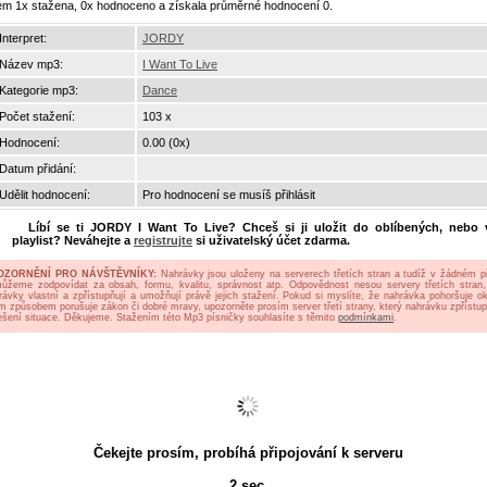
em 1x stažena, 0x hodnoceno a získala průměrné hodnocení 0.
Interpret:
JORDY
Název mp3:
I Want To Live
Kategorie mp3:
Dance
Počet stažení:
103 x
Hodnocení:
0.00 (0x)
Datum přidání:
Udělit hodnocení:
Pro hodnocení se musíš přihlásit
Líbí se ti
JORDY I Want To Live
? Chceš si ji uložit do oblíbených, nebo v
playlist? Neváhejte a
registrujte
si uživatelský účet zdarma.
OZORNĚNÍ PRO NÁVŠTĚVNÍKY:
Nahrávky jsou uloženy na serverech třetích stran a tudíž v žádném p
ůžeme zodpovídat za obsah, formu, kvalitu, správnost atp. Odpovědnost nesou servery třetích stran,
rávky vlastní a zpřístupňují a umožňují právě jejich stažení. Pokud si myslíte, že nahrávka pohoršuje oko
ým způsobem porušuje zákon či dobré mravy, upozorněte prosím server třetí strany, který nahrávku zpřístup
ešení situace. Děkujeme. Stažením této Mp3 písničky souhlasíte s těmito
podmínkami
.
Čekejte prosím, probíhá připojování k serveru
2
sec.