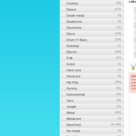
celk
Country
(28)
Dance
(372)
Death metal
(0)
Deathcore
(0)
Dechovky
(11)
Disco
(108)
Drum 'n' Bass
(108)
Dubstep
(1)
Electro
(209)
Folk
(67)
Grind
(1)
Hard rock
(0)
Hardcore
(9)
UP
nem
Hip Hop
(300)
nah
jin
Hymny
(61)
vyř
Instrumental
(36)
Jazz
(34)
Jungle
(13)
Metal
(862)
Metalcore
(0)
Neurčený
(43 994)
Nu-metal
(0)