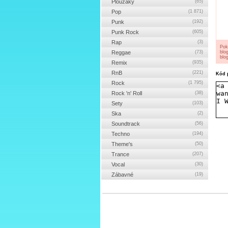
Ploužáky
(65)
Pop
(1 871)
Punk
(192)
Punk Rock
(605)
Rap
(3)
Pok
Reggae
(73)
blo
blog
Remix
(935)
RnB
(221)
Kód p
Rock
(1 795)
Rock 'n' Roll
(38)
Sety
(103)
Ska
(2)
Soundtrack
(56)
Techno
(194)
Theme's
(50)
Trance
(207)
Vocal
(30)
Zábavné
(19)