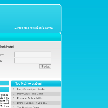
...
Free Mp3 ke stažení zdarma
ledávání
pret:
ev:
Top Mp3 ke stažení
1.
Lady Sovereign - Hoodie
2.
Miley Cyrus - The Climb
ý odkaz.
že-li se
3.
Pussycat Dolls - Jai Ho
Want To
4.
Britney Spears - If you se..
ahované
 To Live
5.
The Prodigy - Omen