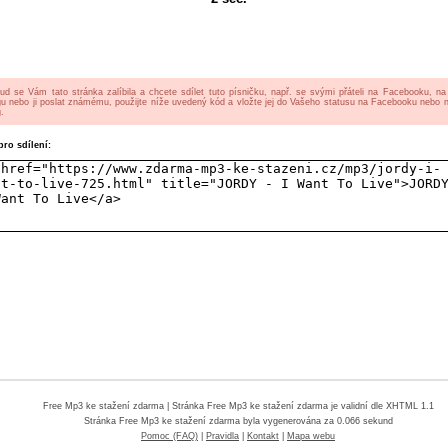
ud se Vám tato stránka zalíbila a chcete sdílet tuto písničku, např. se svými přáteli na Facebooku, n
gu nebo ji poslat známému, použijte níže uvedený kód a vložte jej do Vašeho statusu na Facebooku nebo 
.
ro sdílení:
Free Mp3 ke stažení zdarma
| Stránka Free Mp3 ke stažení zdarma je validní dle XHTML 1.1
Stránka
Free Mp3 ke stažení zdarma
byla vygenerována za 0.066 sekund
Pomoc (FAQ)
|
Pravidla
|
Kontakt
|
Mapa webu