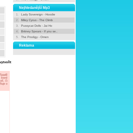
Nejhledanější Mp3
1.
Lady Sovereign - Hoodie
2.
Miley Cyrus - The Climb
3.
Pussycat Dolls - Jai Ho
4.
Britney Spears - If you se..
5.
The Prodigy - Omen
Reklama
ytvořit
řípadě
 které
lí, či
ňuje o