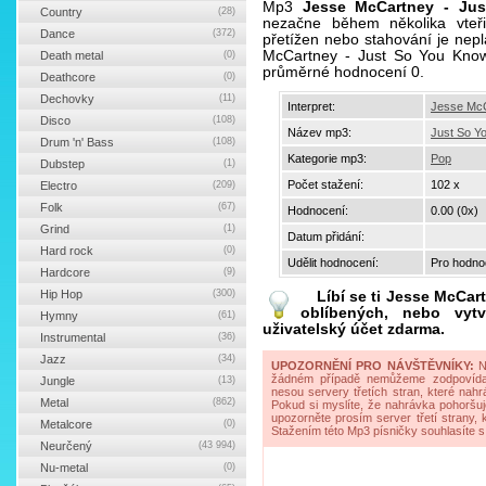
Mp3
Jesse McCartney - Ju
Country
(28)
nezačne během několika vteř
Dance
(372)
přetížen nebo stahování je nepl
McCartney - Just So You Know
Death metal
(0)
průměrné hodnocení 0.
Deathcore
(0)
Dechovky
(11)
Interpret:
Jesse Mc
Disco
(108)
Název mp3:
Just So Y
Drum 'n' Bass
(108)
Kategorie mp3:
Pop
Dubstep
(1)
Počet stažení:
102 x
Electro
(209)
Folk
(67)
Hodnocení:
0.00 (0x)
Grind
(1)
Datum přidání:
Hard rock
(0)
Udělit hodnocení:
Pro hodnoc
Hardcore
(9)
Hip Hop
(300)
Líbí se ti
Jesse McCar
oblíbených, nebo vytv
Hymny
(61)
uživatelský účet zdarma.
Instrumental
(36)
Jazz
(34)
UPOZORNĚNÍ PRO NÁVŠTĚVNÍKY:
Na
žádném případě nemůžeme zodpovídat 
Jungle
(13)
nesou servery třetích stran, které nahrá
Metal
(862)
Pokud si myslíte, že nahrávka pohoršuj
upozorněte prosím server třetí strany,
Metalcore
(0)
Stažením této Mp3 písničky souhlasíte s
Neurčený
(43 994)
Nu-metal
(0)