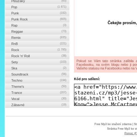
Ploužáky
(65)
Pop
(1 871)
Punk
(192)
Punk Rock
(605)
Čekejte prosím,
Rap
(3)
Reggae
(73)
Remix
(935)
RnB
(221)
Rock
(1 795)
Rock 'n' Roll
(38)
Pokud se Vám tato stránka zalíbila a
Sety
(103)
Facebooku, na svém blogu nebo ji pos
Ska
(2)
Vašeho statusu na Facebooku nebo na V
Soundtrack
(56)
Kód pro sdílení:
Techno
(194)
Theme's
(50)
Trance
(207)
Vocal
(30)
Zábavné
(19)
Free Mp3 ke stažení zdarma
| St
Stránka
Free Mp3 ke s
Pomoc (