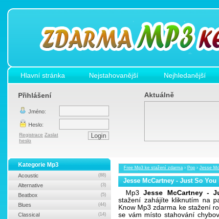
Hlavní stránka
Nejstahovanější
Nejhledanější
Aktuálně
Přihlášení
Jméno:
Heslo:
Registrace
Zaslat
heslo
Kategorie Mp3
Free Mp3 ke stažení zdarma
›
Pop
›
Jesse Mc
Acoustic
(88)
Jesse McCartney - Just So Yo
Alternative
(3)
Mp3
Jesse McCartney - 
Beatbox
(5)
stažení zahájíte kliknutím na 
Blues
(44)
Know Mp3 zdarma ke stažení rovn
se vám místo stahování chybová
Classical
(14)