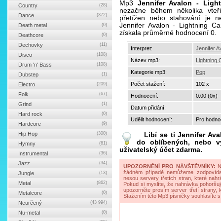
Mp3
Jennifer Avalon - Ligh
Country
(28)
nezačne během několika vteř
Dance
(372)
přetížen nebo stahování je ne
Jennifer Avalon - Lightning C
Death metal
(0)
získala průměrné hodnocení 0.
Deathcore
(0)
Dechovky
(11)
Interpret:
Jennifer A
Disco
(108)
Název mp3:
Lightning 
Drum 'n' Bass
(108)
Kategorie mp3:
Pop
Dubstep
(1)
Počet stažení:
102 x
Electro
(209)
Folk
(67)
Hodnocení:
0.00 (0x)
Grind
(1)
Datum přidání:
Hard rock
(0)
Udělit hodnocení:
Pro hodnoc
Hardcore
(9)
Hip Hop
(300)
Líbí se ti
Jennifer Ava
do oblíbených, nebo vy
Hymny
(61)
uživatelský účet zdarma.
Instrumental
(36)
Jazz
(34)
UPOZORNĚNÍ PRO NÁVŠTĚVNÍKY:
Na
žádném případě nemůžeme zodpovídat 
Jungle
(13)
nesou servery třetích stran, které nahrá
Metal
(862)
Pokud si myslíte, že nahrávka pohoršuj
upozorněte prosím server třetí strany,
Metalcore
(0)
Stažením této Mp3 písničky souhlasíte s
Neurčený
(43 994)
Nu-metal
(0)