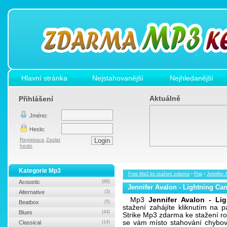
Hlavní stránka
Nejstahovanější
Nejhledanější
Aktuálně
Přihlášení
Jméno:
Heslo:
Registrace
Zaslat
heslo
Kategorie Mp3
Free Mp3 ke stažení zdarma
›
Pop
›
Jennifer 
Acoustic
(88)
Jennifer Avalon - Lightning Can
Alternative
(3)
Mp3
Jennifer Avalon - Li
Beatbox
(5)
stažení zahájíte kliknutím na p
Blues
(44)
Strike Mp3 zdarma ke stažení ro
se vám místo stahování chybová
Classical
(14)