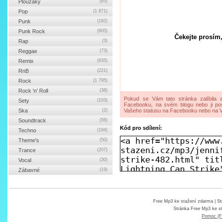
Ploužáky
(65)
Pop
(1 871)
Punk
(192)
Punk Rock
(605)
Čekejte prosím,
Rap
(3)
Reggae
(73)
Remix
(935)
RnB
(221)
Rock
(1 795)
Rock 'n' Roll
(38)
Pokud se Vám tato stránka zalíbila a
Sety
(103)
Facebooku, na svém blogu nebo ji pos
Ska
(2)
Vašeho statusu na Facebooku nebo na V
Soundtrack
(56)
Kód pro sdílení:
Techno
(194)
Theme's
(50)
Trance
(207)
Vocal
(30)
Zábavné
(19)
Free Mp3 ke stažení zdarma
| St
Stránka
Free Mp3 ke s
Pomoc (