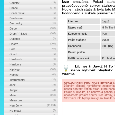
Izzo
smazána. Pokud stahov
Country
(28)
pravděpodobně server stahova
Dance
(372)
Podle našich statistik byla tato
hodnoceno a získala průměrné 
Death metal
(0)
Deathcore
(0)
Interpret:
Jay-Z
Dechovky
(11)
Název mp3:
H To The 
Disco
(108)
Drum 'n' Bass
(108)
Kategorie mp3:
Pop
Dubstep
(1)
Počet stažení:
105 x
Electro
(209)
Hodnocení:
0.00 (0x)
Folk
(67)
Datum přidání:
Grind
(1)
Udělit hodnocení:
Pro hodnoc
Hard rock
(0)
Hardcore
(9)
Líbí se ti
Jay-Z H To 
Hip Hop
(300)
nebo vytvořit playlist
zdarma.
Hymny
(61)
Instrumental
(36)
UPOZORNĚNÍ PRO NÁVŠTĚVNÍKY:
Na
Jazz
(34)
žádném případě nemůžeme zodpovídat 
nesou servery třetích stran, které nahrá
Jungle
(13)
Pokud si myslíte, že nahrávka pohoršuj
upozorněte prosím server třetí strany,
Metal
(862)
Stažením této Mp3 písničky souhlasíte s
Metalcore
(0)
Neurčený
(43 994)
Nu-metal
(0)