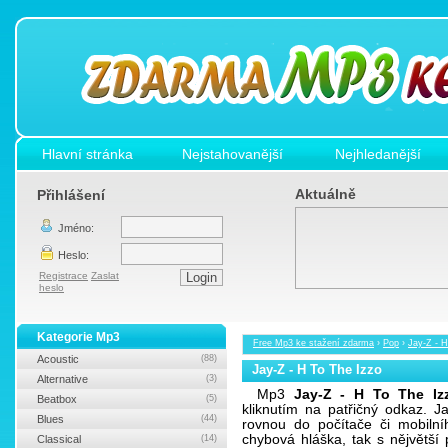
Hlavní stránka
Nejstahovanější
Nejhledanější
Aktuálně
Přihlášení
Jméno:
Heslo:
Registrace
Zaslat
heslo
Kategorie Mp3
Free Mp3 ke stažení zdarma
›
Pop
›
Jay-Z - H
Acoustic
(88)
Jay-Z - H To The Izzo
Alternative
(3)
Mp3
Jay-Z - H To The Iz
Beatbox
(5)
kliknutím na patřičný odkaz. 
Blues
(44)
rovnou do počítače či mobilní
chybová hláška, tak s nějvětš
Classical
(14)