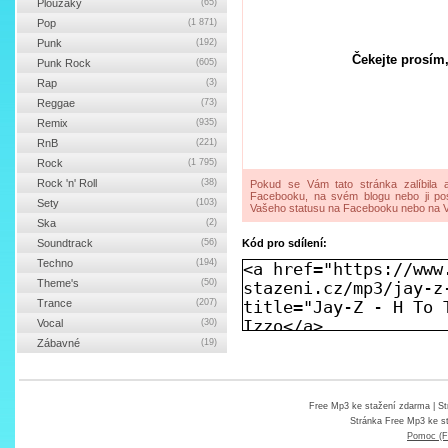
Ploužáky
(65)
Pop
(1 871)
Punk
(192)
Čekejte prosím,
Punk Rock
(605)
Rap
(3)
Reggae
(73)
Remix
(935)
RnB
(221)
Rock
(1 795)
Rock 'n' Roll
(38)
Pokud se Vám tato stránka zalíbila a
Facebooku, na svém blogu nebo ji pos
Sety
(103)
Vašeho statusu na Facebooku nebo na V
Ska
(2)
Soundtrack
(56)
Kód pro sdílení:
Techno
(194)
Theme's
(50)
Trance
(207)
Vocal
(30)
Zábavné
(19)
Free Mp3 ke stažení zdarma
| St
Stránka
Free Mp3 ke s
Pomoc (