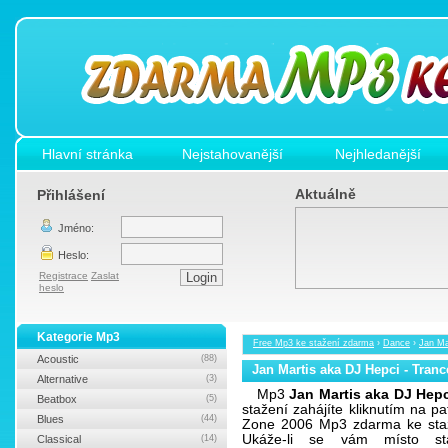
Hlavní stránka
Nejstahovanější
Nejhledanější
Aktuálně
Přihlášení
Jméno:
Heslo:
Registrace
Zaslat
heslo
Kategorie Mp3
Free Mp3 ke stažení zdarma
›
Dance
›
Jan Ma
Acoustic
(88)
Jan Martis aka DJ Hepci - Tran
Alternative
(3)
Mp3
Jan Martis aka DJ Hepc
Beatbox
(5)
stažení zahájíte kliknutím na p
Blues
(44)
Zone 2006 Mp3 zdarma ke staže
Ukáže-li se vám místo sta
Classical
(14)