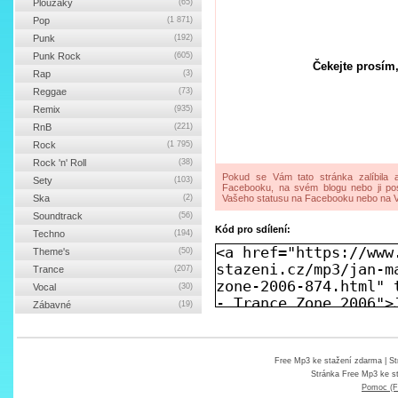
Ploužáky
(65)
Pop
(1 871)
Punk
(192)
Punk Rock
(605)
Čekejte prosím,
Rap
(3)
Reggae
(73)
Remix
(935)
RnB
(221)
Rock
(1 795)
Rock 'n' Roll
(38)
Pokud se Vám tato stránka zalíbila a
Sety
(103)
Facebooku, na svém blogu nebo ji pos
Ska
(2)
Vašeho statusu na Facebooku nebo na V
Soundtrack
(56)
Kód pro sdílení:
Techno
(194)
Theme's
(50)
Trance
(207)
Vocal
(30)
Zábavné
(19)
Free Mp3 ke stažení zdarma
| St
Stránka
Free Mp3 ke s
Pomoc (