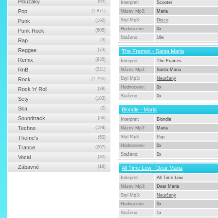
Ploužáky
(65)
Interpret:
Scooter
Pop
(1 871)
Název Mp3:
Maria
Styl Mp3:
Disco
Punk
(192)
Hodnoceno:
0x
Punk Rock
(605)
Staženo:
19x
Rap
(3)
Reggae
(73)
The Frames - Santa Maria
Remix
(935)
Interpret:
The Frames
RnB
(221)
Název Mp3:
Santa Maria
Styl Mp3:
Neurčený
Rock
(1 795)
Hodnoceno:
0x
Rock 'n' Roll
(38)
Staženo:
0x
Sety
(103)
Ska
(2)
Blondie - Maria
Soundtrack
(56)
Interpret:
Blondie
Techno
(194)
Název Mp3:
Maria
Styl Mp3:
Pop
Theme's
(50)
Hodnoceno:
0x
Trance
(207)
Staženo:
0x
Vocal
(30)
Zábavné
(19)
All Time Low - Dear Maria
Interpret:
All Time Low
Název Mp3:
Dear Maria
Styl Mp3:
Neurčený
Hodnoceno:
0x
Staženo:
1x