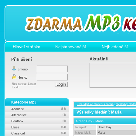
Hlavní stránka
Nejstahovanější
Nejhledanější
Aktuálně
Přihlášení
Jméno:
Heslo:
Registrace
Zaslat
heslo
Kategorie Mp3
Free Mp3 ke stažení zdarma
›
Výsledky hledá
Acoustic
(88)
Výsledky hledání: Maria
Alternative
(3)
Beatbox
(5)
Green Day - Maria
Blues
(44)
Interpret:
Green Day
Název Mp3:
Maria
Classical
(14)