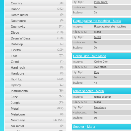
Styl Mp3:
Punk Rock
Country
(28)
Hodnoceno:
0x
Dance
(372)
Staženo:
3x
Death metal
(0)
Deathcore
(0)
Rage against the machine - Maria
Dechovky
(11)
Interpret:
Rage against the machine
Název Mp3:
Maria
Disco
(108)
Styl Mp3:
Metal
Drum 'n' Bass
(108)
Hodnoceno:
0x
Dubstep
(1)
Staženo:
5x
Electro
(209)
Folk
(67)
Celine Dion - Ave Maria
Grind
(1)
Interpret:
Celine Dion
Název Mp3:
Ave Maria
Hard rock
(0)
Styl Mp3:
Pop
Hardcore
(9)
Hodnoceno:
0x
Hip Hop
(300)
Staženo:
4x
Hymny
(61)
Instrumental
(36)
remix-scooter - Maria
Jazz
(34)
Interpret:
remix-scooter
Název Mp3:
Maria
Jungle
(13)
Styl Mp3:
Neurčený
Metal
(862)
Hodnoceno:
0x
Metalcore
(0)
Staženo:
0x
Neurčený
(43 994)
Nu-metal
(0)
Scooter - Maria