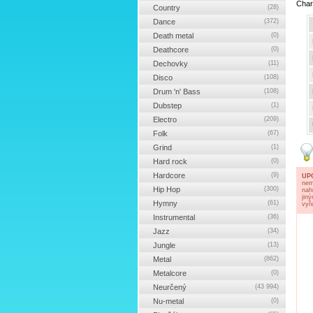
Char
Country
(28)
Dance
(372)
Death metal
(0)
Deathcore
(0)
Dechovky
(11)
Disco
(108)
Drum 'n' Bass
(108)
Dubstep
(1)
Electro
(209)
Folk
(67)
Grind
(1)
Hard rock
(0)
Hardcore
(9)
UP
nem
Hip Hop
(300)
nah
jin
Hymny
(61)
vyř
Instrumental
(36)
Jazz
(34)
Jungle
(13)
Metal
(862)
Metalcore
(0)
Neurčený
(43 994)
Nu-metal
(0)