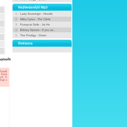
Nejhledanější Mp3
1.
Lady Sovereign - Hoodie
2.
Miley Cyrus - The Climb
3.
Pussycat Dolls - Jai Ho
4.
Britney Spears - If you se..
5.
The Prodigy - Omen
Reklama
vytvořit
řípadě
 které
lí, či
ňuje o