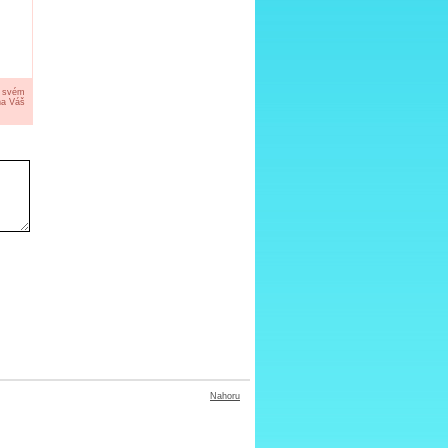
a svém
na Váš
Nahoru