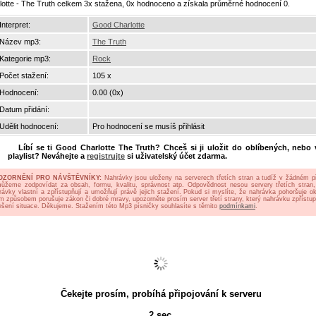
lotte - The Truth celkem 3x stažena, 0x hodnoceno a získala průměrné hodnocení 0.
Interpret:
Good Charlotte
Název mp3:
The Truth
Kategorie mp3:
Rock
Počet stažení:
105 x
Hodnocení:
0.00 (0x)
Datum přidání:
Udělit hodnocení:
Pro hodnocení se musíš přihlásit
Líbí se ti
Good Charlotte The Truth
? Chceš si ji uložit do oblíbených, nebo 
playlist? Neváhejte a
registrujte
si uživatelský účet zdarma.
OZORNĚNÍ PRO NÁVŠTĚVNÍKY:
Nahrávky jsou uloženy na serverech třetích stran a tudíž v žádném p
ůžeme zodpovídat za obsah, formu, kvalitu, správnost atp. Odpovědnost nesou servery třetích stran,
rávky vlastní a zpřístupňují a umožňují právě jejich stažení. Pokud si myslíte, že nahrávka pohoršuje oko
ým způsobem porušuje zákon či dobré mravy, upozorněte prosím server třetí strany, který nahrávku zpřístup
ešení situace. Děkujeme. Stažením této Mp3 písničky souhlasíte s těmito
podmínkami
.
Čekejte prosím, probíhá připojování k serveru
2
sec.