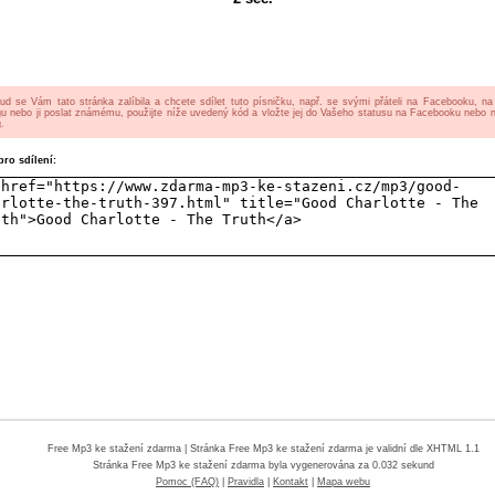
ud se Vám tato stránka zalíbila a chcete sdílet tuto písničku, např. se svými přáteli na Facebooku, n
gu nebo ji poslat známému, použijte níže uvedený kód a vložte jej do Vašeho statusu na Facebooku nebo 
.
ro sdílení:
Free Mp3 ke stažení zdarma
| Stránka Free Mp3 ke stažení zdarma je validní dle XHTML 1.1
Stránka
Free Mp3 ke stažení zdarma
byla vygenerována za 0.032 sekund
Pomoc (FAQ)
|
Pravidla
|
Kontakt
|
Mapa webu