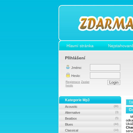
Hlavní stránka
Nejstahovaně
Přihlášení
Jméno:
Heslo:
Registrace
Zaslat
heslo
Kategorie Mp3
Fr
Acoustic
(88)
Go
Alternative
(3)
M
Beatbox
(5)
odka
Ukáž
Blues
(44)
Char
Classical
(14)
serv