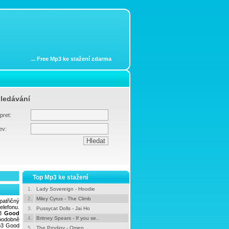
...
Free Mp3 ke stažení zdarma
ledávání
pret:
ev:
Top Mp3 ke stažení
1.
Lady Sovereign - Hoodie
2.
Miley Cyrus - The Climb
patřičný
elefonu.
3.
Pussycat Dolls - Jai Ho
p3
Good
4.
Britney Spears - If you se..
podobně
Mp3 Good
5.
The Prodigy - Omen