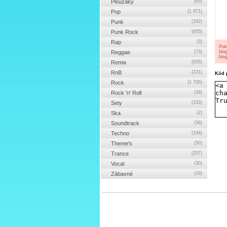
Ploužáky
(65)
Pop
(1 871)
Punk
(192)
Punk Rock
(605)
Rap
(3)
Pok
Reggae
(73)
blo
blog
Remix
(935)
RnB
(221)
Kód p
Rock
(1 795)
Rock 'n' Roll
(38)
Sety
(103)
Ska
(2)
Soundtrack
(56)
Techno
(194)
Theme's
(50)
Trance
(207)
Vocal
(30)
Zábavné
(19)