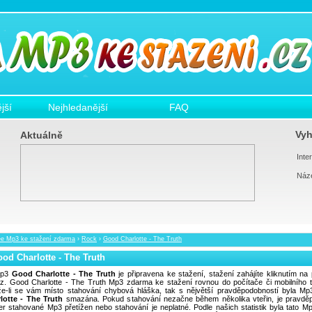
jší
Nejhledanější
FAQ
Vyh
Aktuálně
Inter
Náz
ee Mp3 ke stažení zdarma
›
Rock
›
Good Charlotte - The Truth
od Charlotte - The Truth
p3
Good Charlotte - The Truth
je připravena ke stažení, stažení zahájíte kliknutím na 
z. Good Charlotte - The Truth Mp3 zdarma ke stažení rovnou do počítače či mobilního t
e-li se vám místo stahování chybová hláška, tak s nějvětší pravděpodobností byla M
lotte - The Truth
smazána. Pokud stahování nezačne během několika vteřin, je pravdě
er stahované Mp3 přetížen nebo stahování je neplatné. Podle našich statistik byla tato 