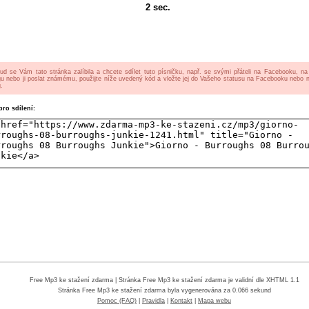
2
sec.
ud se Vám tato stránka zalíbila a chcete sdílet tuto písničku, např. se svými přáteli na Facebooku, n
gu nebo ji poslat známému, použijte níže uvedený kód a vložte jej do Vašeho statusu na Facebooku nebo 
.
ro sdílení:
Free Mp3 ke stažení zdarma
| Stránka Free Mp3 ke stažení zdarma je validní dle XHTML 1.1
Stránka
Free Mp3 ke stažení zdarma
byla vygenerována za 0.066 sekund
Pomoc (FAQ)
|
Pravidla
|
Kontakt
|
Mapa webu