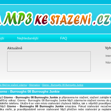
jší
Nejhledanější
FAQ
Vyh
Aktuálně
Inter
Náz
ee Mp3 ke stažení zdarma
›
Alternative
›
Giorno - Burroughs 08 Burroughs Junkie
orno - Burroughs 08 Burroughs Junkie
p3
Giorno - Burroughs 08 Burroughs Junkie
je připravena ke stažení, stažení zahájíte k
atřičný odkaz. Giorno - Burroughs 08 Burroughs Junkie Mp3 zdarma ke stažení rovnou do 
obilního telefonu. Ukáže-li se vám místo stahování chybová hláška, tak s nějvětší pravděpo
a Mp3
Giorno - Burroughs 08 Burroughs Junkie
smazána. Pokud stahování nezačn
lika vteřin, je pravděpodobně server stahované Mp3 přetížen nebo stahování je neplatn