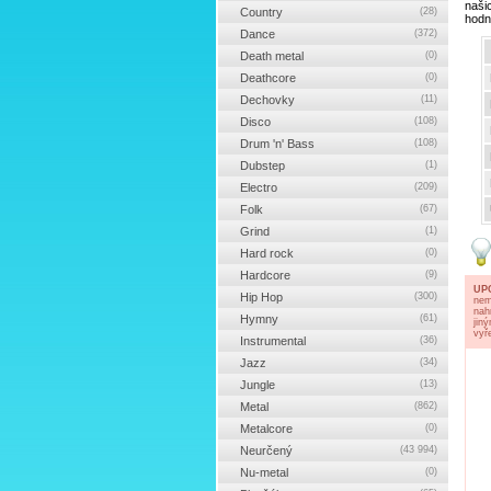
naši
Country
(28)
hodn
Dance
(372)
Death metal
(0)
Deathcore
(0)
Dechovky
(11)
Disco
(108)
Drum 'n' Bass
(108)
Dubstep
(1)
Electro
(209)
Folk
(67)
Grind
(1)
Hard rock
(0)
Hardcore
(9)
UP
Hip Hop
(300)
nem
nah
Hymny
(61)
jin
vyř
Instrumental
(36)
Jazz
(34)
Jungle
(13)
Metal
(862)
Metalcore
(0)
Neurčený
(43 994)
Nu-metal
(0)