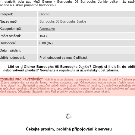
ch statistik byla tato Mp3 Giorno - Burroughs 08 Burroughs Junkie celkem 1x staž
oceno a získala průměrné hodnocení 0.
Interpret:
Giorno
Název mp3:
Burroughs 08 Burroughs Junkie
Kategorie mp3:
Alternative
Počet stažení:
103 x
Hodnocení:
0.00 (0x)
Datum přidání:
Udělit hodnocení:
Pro hodnocení se musíš přihlásit
Líbí se ti
Giorno Burroughs 08 Burroughs Junkie
? Chceš si ji uložit do obl
nebo vytvořit playlist? Neváhejte a
registrujte
si uživatelský účet zdarma.
OZORNĚNÍ PRO NÁVŠTĚVNÍKY:
Nahrávky jsou uloženy na serverech třetích stran a tudíž v žádném p
ůžeme zodpovídat za obsah, formu, kvalitu, správnost atp. Odpovědnost nesou servery třetích stran,
rávky vlastní a zpřístupňují a umožňují právě jejich stažení. Pokud si myslíte, že nahrávka pohoršuje oko
ým způsobem porušuje zákon či dobré mravy, upozorněte prosím server třetí strany, který nahrávku zpřístup
ešení situace. Děkujeme. Stažením této Mp3 písničky souhlasíte s těmito
podmínkami
.
Čekejte prosím, probíhá připojování k serveru