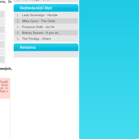
ena, 0x
Nejhledanější Mp3
1.
Lady Sovereign - Hoodie
2.
Miley Cyrus - The Climb
3.
Pussycat Dolls - Jai Ho
4.
Britney Spears - If you se..
5.
The Prodigy - Omen
Reklama
íbených,
řípadě
 které
lí, či
ňuje o