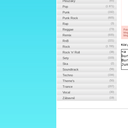
Ploužáky
(65)
Pop
(1 871)
Punk
(192)
Punk Rock
(605)
Rap
(3)
Reggae
(73)
Pok
blo
Remix
(935)
blog
RnB
(221)
Kód p
Rock
(1 795)
Rock 'n' Roll
(38)
Sety
(103)
Ska
(2)
Soundtrack
(56)
Techno
(194)
Theme's
(50)
Trance
(207)
Vocal
(30)
Zábavné
(19)