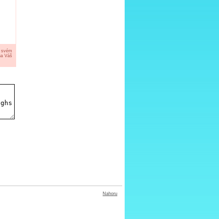
a svém
na Váš
Nahoru