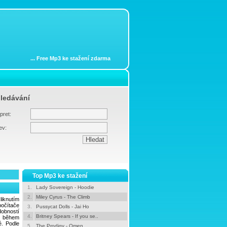
...
Free Mp3 ke stažení zdarma
ledávání
pret:
ev:
Top Mp3 ke stažení
1.
Lady Sovereign - Hoodie
2.
Miley Cyrus - The Climb
liknutím
počítače
3.
Pussycat Dolls - Jai Ho
dobností
4.
Britney Spears - If you se..
e během
é. Podle
5.
The Prodigy - Omen