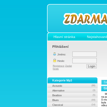
Hlavní stránka
Nejstahovaně
Přihlášení
Jméno:
Heslo:
Registrace
Zaslat
heslo
Kategorie Mp3
Fr
Acoustic
(88)
Gi
Alternative
(3)
M
Beatbox
(5)
na p
či m
Blues
(44)
byl
Classical
(14)
něko