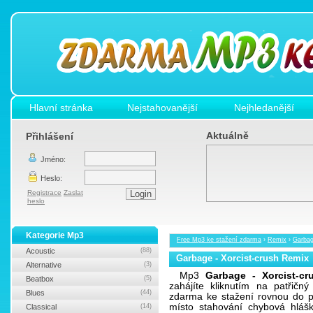
Hlavní stránka
Nejstahovanější
Nejhledanější
Aktuálně
Přihlášení
Jméno:
Heslo:
Registrace
Zaslat
heslo
Kategorie Mp3
Free Mp3 ke stažení zdarma
›
Remix
›
Garbag
Acoustic
(88)
Garbage - Xorcist-crush Remix
Alternative
(3)
Mp3
Garbage - Xorcist-c
Beatbox
(5)
zahájíte kliknutím na patřič
Blues
(44)
zdarma ke stažení rovnou do po
místo stahování chybová hlášk
Classical
(14)