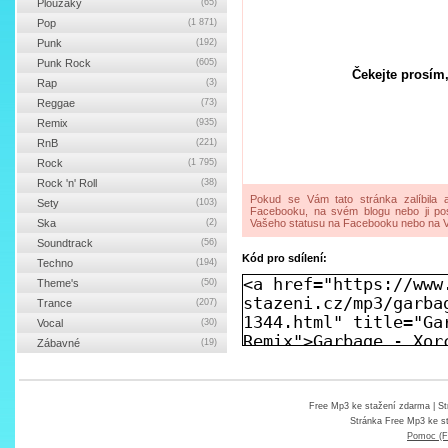
Ploužáky
(65)
Pop
(1 871)
Punk
(192)
Punk Rock
(605)
Čekejte prosím,
Rap
(3)
Reggae
(73)
Remix
(935)
RnB
(221)
Rock
(1 795)
Rock 'n' Roll
(38)
Pokud se Vám tato stránka zalíbila a
Sety
(103)
Facebooku, na svém blogu nebo ji pos
Ska
(2)
Vašeho statusu na Facebooku nebo na V
Soundtrack
(56)
Kód pro sdílení:
Techno
(194)
Theme's
(50)
Trance
(207)
Vocal
(30)
Zábavné
(19)
Free Mp3 ke stažení zdarma
| St
Stránka
Free Mp3 ke s
Pomoc (