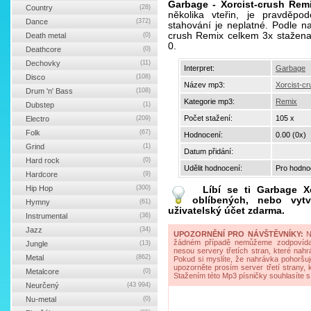
Garbage - Xorcist-crush Rem
Country
(28)
několika vteřin, je pravděp
Dance
(372)
stahování je neplatné. Podle na
crush Remix celkem 3x stažena
Death metal
(0)
0.
Deathcore
(0)
Dechovky
(11)
Interpret:
Garbage
Disco
(108)
Název mp3:
Xorcist-c
Drum 'n' Bass
(108)
Kategorie mp3:
Remix
Dubstep
(1)
Počet stažení:
105 x
Electro
(209)
Folk
(67)
Hodnocení:
0.00 (0x)
Grind
(1)
Datum přidání:
Hard rock
(0)
Udělit hodnocení:
Pro hodnoc
Hardcore
(9)
Hip Hop
(300)
Líbí se ti
Garbage Xo
oblíbených, nebo vytv
Hymny
(61)
uživatelský účet zdarma.
Instrumental
(36)
Jazz
(34)
UPOZORNĚNÍ PRO NÁVŠTĚVNÍKY:
Na
žádném případě nemůžeme zodpovídat 
Jungle
(13)
nesou servery třetích stran, které nahrá
Metal
(862)
Pokud si myslíte, že nahrávka pohoršuj
upozorněte prosím server třetí strany,
Metalcore
(0)
Stažením této Mp3 písničky souhlasíte s
Neurčený
(43 994)
Nu-metal
(0)