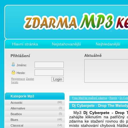
Hlavní stránka
Nejstahovanější
Nejhledanější
Aktuálně
Přihlášení
Jméno:
Heslo:
Registrace
Zaslat
heslo
Kategorie Mp3
Free Mp3 ke stažení zdarma
›
Remix
›
Dj Cyb
Acoustic
(88)
Dj Cyberpete - Drop The Melod
Alternative
(3)
Mp3
Dj Cyberpete - Drop
Beatbox
(5)
zahájíte kliknutím na patřičn
Blues
(44)
zdarma ke stažení rovnou do po
místo stahování chybová hlášk
Classical
(14)