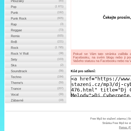
Ploužáky
(65)
Pop
(1 871)
Punk
(192)
Čekejte prosím,
Punk Rock
(605)
Rap
(3)
Reggae
(73)
Remix
(935)
RnB
(221)
Rock
(1 795)
Rock 'n' Roll
(38)
Pokud se Vám tato stránka zalíbila a
Facebooku, na svém blogu nebo ji pos
Sety
(103)
Vašeho statusu na Facebooku nebo na V
Ska
(2)
Soundtrack
(56)
Kód pro sdílení:
Techno
(194)
Theme's
(50)
Trance
(207)
Vocal
(30)
Zábavné
(19)
Free Mp3 ke stažení zdarma
| St
Stránka
Free Mp3 ke s
Pomoc (