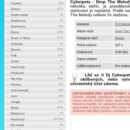
Cyberpete - Drop The Melod
Country
(28)
několika vteřin, je pravděp
Dance
(372)
stahování je neplatné. Podle na
The Melody celkem 5x stažena, 
Death metal
(0)
Deathcore
(0)
Interpret:
Dj Cyberp
Dechovky
(11)
Název mp3:
Drop The 
Disco
(108)
Drum 'n' Bass
(108)
Kategorie mp3:
Remix
Dubstep
(1)
Počet stažení:
107 x
Electro
(209)
Hodnocení:
0.00 (0x)
Folk
(67)
Datum přidání:
Grind
(1)
Udělit hodnocení:
Pro hodnoc
Hard rock
(0)
Hardcore
(9)
Líbí se ti
Dj Cyberpe
Hip Hop
(300)
oblíbených, nebo vytv
uživatelský účet zdarma.
Hymny
(61)
Instrumental
(36)
UPOZORNĚNÍ PRO NÁVŠTĚVNÍKY:
Na
Jazz
(34)
žádném případě nemůžeme zodpovídat 
nesou servery třetích stran, které nahrá
Jungle
(13)
Pokud si myslíte, že nahrávka pohoršuj
upozorněte prosím server třetí strany,
Metal
(862)
Stažením této Mp3 písničky souhlasíte s
Metalcore
(0)
Neurčený
(43 994)
Nu-metal
(0)