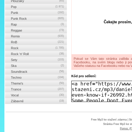
Ploužáky
(65)
Pop
(1 871)
Punk
(192)
Punk Rock
(605)
Čekejte prosím,
Rap
(3)
Reggae
(73)
Remix
(935)
RnB
(221)
Rock
(1 795)
Rock 'n' Roll
(38)
Pokud se Vám tato stránka zalíbila a
Sety
(103)
Facebooku, na svém blogu nebo ji pos
Ska
(2)
Vašeho statusu na Facebooku nebo na V
Soundtrack
(56)
Kód pro sdílení:
Techno
(194)
Theme's
(50)
Trance
(207)
Vocal
(30)
Zábavné
(19)
Free Mp3 ke stažení zdarma
| St
Stránka
Free Mp3 ke s
Pomoc (