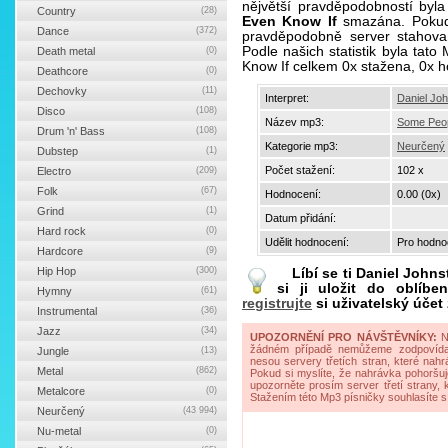
nějvětší pravděpodobností by
Country
(28)
Even Know If
smazána. Pokud 
Dance
(372)
pravděpodobně server stahova
Podle našich statistik byla ta
Death metal
(0)
Know If celkem 0x stažena, 0x 
Deathcore
(0)
Dechovky
(11)
Interpret:
Daniel Jo
Disco
(108)
Název mp3:
Some Peop
Drum 'n' Bass
(108)
Kategorie mp3:
Neurčený
Dubstep
(1)
Počet stažení:
102 x
Electro
(209)
Folk
(67)
Hodnocení:
0.00 (0x)
Grind
(1)
Datum přidání:
Hard rock
(0)
Udělit hodnocení:
Pro hodnoc
Hardcore
(9)
Hip Hop
(300)
Líbí se ti
Daniel Johns
si ji uložit do oblíbe
Hymny
(61)
registrujte
si uživatelský účet
Instrumental
(36)
Jazz
(34)
UPOZORNĚNÍ PRO NÁVŠTĚVNÍKY:
Na
žádném případě nemůžeme zodpovídat 
Jungle
(13)
nesou servery třetích stran, které nahrá
Metal
(862)
Pokud si myslíte, že nahrávka pohoršuj
upozorněte prosím server třetí strany,
Metalcore
(0)
Stažením této Mp3 písničky souhlasíte s
Neurčený
(43 994)
Nu-metal
(0)