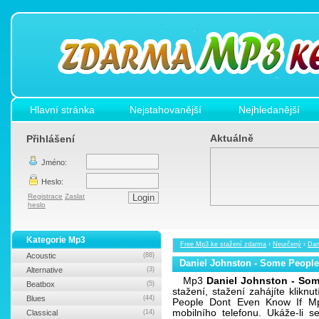
Hlavní stránka
Nejstahovanější
Nejhledanější
Aktuálně
Přihlášení
Jméno:
Heslo:
Registrace
Zaslat
heslo
Kategorie Mp3
Free Mp3 ke stažení zdarma
›
Neurčený
›
Dan
Acoustic
(88)
Daniel Johnston - Some People
Alternative
(3)
Mp3
Daniel Johnston - Som
Beatbox
(5)
stažení, stažení zahájíte klikn
Blues
(44)
People Dont Even Know If Mp
mobilního telefonu. Ukáže-li 
Classical
(14)