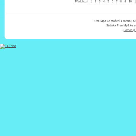
Předchozí
1
2
3
4
5
6
7
8
9
10
1
Free Mp3 ke stažení zdarma
| St
Stránka
Free Mp3 ke s
Pomoc (