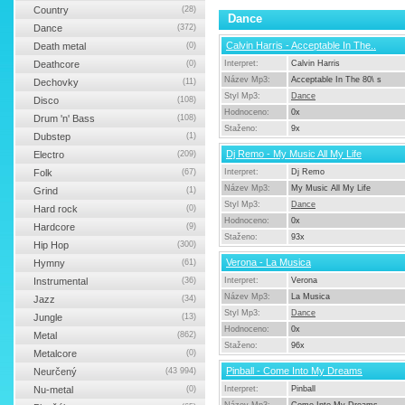
Country
(28)
Dance
Dance
(372)
Calvin Harris - Acceptable In The..
Death metal
(0)
Deathcore
(0)
Interpret:
Calvin Harris
Název Mp3:
Acceptable In The 80\ s
Dechovky
(11)
Styl Mp3:
Dance
Disco
(108)
Hodnoceno:
0x
Drum 'n' Bass
(108)
Staženo:
9x
Dubstep
(1)
Dj Remo - My Music All My Life
Electro
(209)
Folk
(67)
Interpret:
Dj Remo
Název Mp3:
My Music All My Life
Grind
(1)
Styl Mp3:
Dance
Hard rock
(0)
Hodnoceno:
0x
Hardcore
(9)
Staženo:
93x
Hip Hop
(300)
Verona - La Musica
Hymny
(61)
Instrumental
(36)
Interpret:
Verona
Název Mp3:
La Musica
Jazz
(34)
Styl Mp3:
Dance
Jungle
(13)
Hodnoceno:
0x
Metal
(862)
Staženo:
96x
Metalcore
(0)
Pinball - Come Into My Dreams
Neurčený
(43 994)
Nu-metal
(0)
Interpret:
Pinball