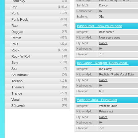
Název Mp3:
Come Into My Dreams
Ploužáky
(65)
Styl Mp3:
Dance
Pop
(1 871)
Hodnoceno:
0x
Punk
(192)
Staženo:
51x
Punk Rock
(605)
Rap
(3)
Basshunter - Now youre gone
Reggae
(73)
Interpret:
Basshunter
Remix
(935)
Název Mp3:
Now youre gone
Styl Mp3:
Dance
RnB
(221)
Hodnoceno:
0x
Rock
(1 795)
Staženo:
78x
Rock 'n' Roll
(38)
Sety
(103)
Ian Carey - Redlight (Radio Vocal..
Ska
(2)
Interpret:
Ian Carey
Soundtrack
(56)
Název Mp3:
Redlight (Radio Vocal Edit)
Styl Mp3:
Dance
Techno
(194)
Hodnoceno:
0x
Theme's
(50)
Staženo:
60x
Trance
(207)
Vocal
(30)
Webcam Julia - Private act
Zábavné
(19)
Interpret:
Webcam Julia
Název Mp3:
Private act
Styl Mp3:
Dance
Hodnoceno:
0x
Staženo:
79x