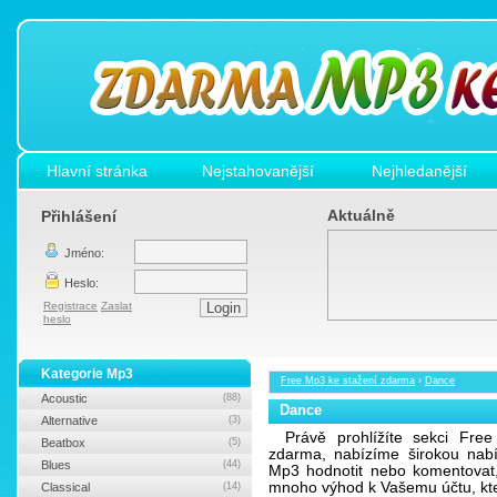
Hlavní stránka
Nejstahovanější
Nejhledanější
Aktuálně
Přihlášení
Jméno:
Heslo:
Registrace
Zaslat
heslo
Kategorie Mp3
Free Mp3 ke stažení zdarma
›
Dance
Acoustic
(88)
Dance
Alternative
(3)
Právě prohlížíte sekci Fre
Beatbox
(5)
zdarma, nabízíme širokou na
Blues
(44)
Mp3 hodnotit nebo komentovat,
mnoho výhod k Vašemu účtu, kte
Classical
(14)