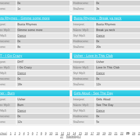
noceno:
0x
Hodnoceno:
0x
ženo:
1x
Staženo:
3x
sta Rhymes - Gimme some more
Busta Rhymes - Break ya neck
rpret:
Busta Rhymes
Interpret:
Busta Rhymes
ev Mp3:
Gimme some more
Název Mp3:
Break ya neck
 Mp3:
Dance
Styl Mp3:
Dance
noceno:
0x
Hodnoceno:
0x
ženo:
8x
Staženo:
20x
T - I Go Crazy
Usher - Love In This Club
rpret:
DHT
Interpret:
Usher
ev Mp3:
I Go Crazy
Název Mp3:
Love In This Club
 Mp3:
Dance
Styl Mp3:
Dance
noceno:
0x
Hodnoceno:
0x
ženo:
18x
Staženo:
12x
er - Burn
Girls Aloud - See The Day
rpret:
Usher
Interpret:
Girls Aloud
ev Mp3:
Burn
Název Mp3:
See The Day
 Mp3:
Dance
Styl Mp3:
Dance
noceno:
0x
Hodnoceno:
0x
ženo:
12x
Staženo:
5x
chozí
1
2
3
4
5
6
7
8
9
10
11
12
13
14
15
16
17
18
19
20
21
22
23
24
2
27
Následující