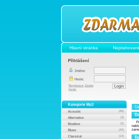
Hlavní stránka
Nejstahovaně
Přihlášení
Jméno:
Heslo:
Registrace
Zaslat
heslo
Kategorie Mp3
Fr
Acoustic
(88)
D
Alternative
(3)
P
Beatbox
(5)
nab
zare
Blues
(44)
Classical
(14)
D