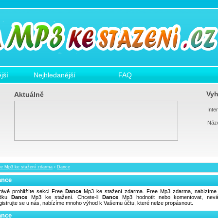
jší
Nejhledanější
FAQ
Vyh
Aktuálně
Inter
Náz
ee Mp3 ke stažení zdarma
›
Dance
ance
rávě prohlížíte sekci Free
Dance
Mp3 ke stažení zdarma. Free Mp3 zdarma, nabízíme 
ídku
Dance
Mp3 ke stažení. Chcete-li
Dance
Mp3 hodnotit nebo komentovat, nevá
gistrujte se u nás, nabízíme mnoho výhod k Vašemu účtu, které nelze propásnout.
ance