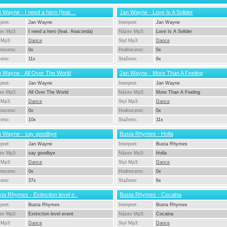
 Wayne - I need a hero (feat. ..
Jan Wayne - Love Is A Solider
rpret:
Jan Wayne
Interpret:
Jan Wayne
ev Mp3:
I need a hero (feat. Anaconda)
Název Mp3:
Love Is A Solider
 Mp3:
Dance
Styl Mp3:
Dance
noceno:
0x
Hodnoceno:
0x
ženo:
11x
Staženo:
6x
 Wayne - All Over The World
Jan Wayne - More Than A Feeling
rpret:
Jan Wayne
Interpret:
Jan Wayne
ev Mp3:
All Over The World
Název Mp3:
More Than A Feeling
 Mp3:
Dance
Styl Mp3:
Dance
noceno:
0x
Hodnoceno:
0x
ženo:
10x
Staženo:
11x
n Wayne - say goodbye
Busta Rhymes - Holla
rpret:
Jan Wayne
Interpret:
Busta Rhymes
ev Mp3:
say goodbye
Název Mp3:
Holla
 Mp3:
Dance
Styl Mp3:
Dance
noceno:
0x
Hodnoceno:
0x
ženo:
37x
Staženo:
6x
ta Rhymes - Extinction level e..
Busta Rhymes - Cocaina
rpret:
Busta Rhymes
Interpret:
Busta Rhymes
ev Mp3:
Extinction level event
Název Mp3:
Cocaina
 Mp3:
Dance
Styl Mp3:
Dance