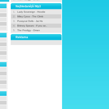
Nejhledanější Mp3
1.
Lady Sovereign - Hoodie
2.
Miley Cyrus - The Climb
3.
Pussycat Dolls - Jai Ho
4.
Britney Spears - If you se..
5.
The Prodigy - Omen
Reklama