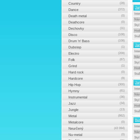
Country
(28)
Jan
Dance
(372)
Inte
Death metal
(0)
Náz
Deathcore
(0)
Styl
Dechovky
(11)
Hod
Disco
(108)
Sta
Drum 'n' Bass
(108)
Jan
Dubstep
(1)
Inte
Electro
(209)
Náz
Folk
(67)
Styl
Grind
(1)
Hod
Hard rock
(0)
Sta
Hardcore
(9)
Ja
Hip Hop
(300)
Inte
Hymny
(61)
Náz
Instrumental
(36)
Styl
Jazz
(34)
Hod
Jungle
(13)
Sta
Metal
(862)
Bus
Metalcore
(0)
Inte
Neurčený
(43 994)
Náz
Nu-metal
(0)
Styl