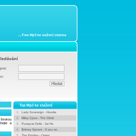
...
Free Mp3 ke stažení zdarma
ledávání
pret:
ev:
Top Mp3 ke stažení
1.
Lady Sovereign - Hoodie
2.
Miley Cyrus - The Climb
širokou
hejte a
3.
Pussycat Dolls - Jai Ho
4.
Britney Spears - If you se..
5.
The Prodigy - Omen