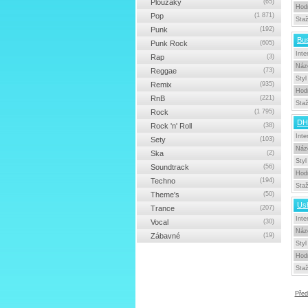
Ploužáky
(65)
Hod
Pop
(1 871)
Sta
Punk
(192)
Bu
Punk Rock
(605)
Inte
Rap
(3)
Náz
Reggae
(73)
Styl
Remix
(935)
Hod
RnB
(221)
Sta
Rock
(1 795)
DH
Rock 'n' Roll
(38)
Inte
Sety
(103)
Náz
Ska
(2)
Styl
Soundtrack
(56)
Hod
Techno
(194)
Sta
Theme's
(50)
Ush
Trance
(207)
Inte
Vocal
(30)
Náz
Zábavné
(19)
Styl
Hod
Sta
Před