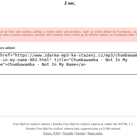
2
sec.
ud se Vám tato stránka zalíbila a chcete sdílet tuto písničku, např. se svými přáteli na Facebooku, n
gu nebo ji poslat známému, použijte níže uvedený kód a vložte jej do Vašeho statusu na Facebooku nebo 
.
ro sdílení:
Free Mp3 ke stažení zdarma
| Stránka Free Mp3 ke stažení zdarma je validní dle XHTML 1.1
Stránka
Free Mp3 ke stažení zdarma
byla vygenerována za 0.064 sekund
Pomoc (FAQ)
|
Pravidla
|
Kontakt
|
Mapa webu