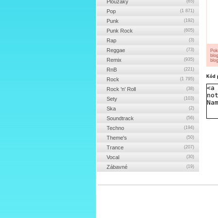
Ploužáky
(65)
Pop
(1 871)
Punk
(192)
Punk Rock
(605)
Rap
(3)
Reggae
(73)
Pok
blo
Remix
(935)
blog
RnB
(221)
Kód p
Rock
(1 795)
Rock 'n' Roll
(38)
Sety
(103)
Ska
(2)
Soundtrack
(56)
Techno
(194)
Theme's
(50)
Trance
(207)
Vocal
(30)
Zábavné
(19)