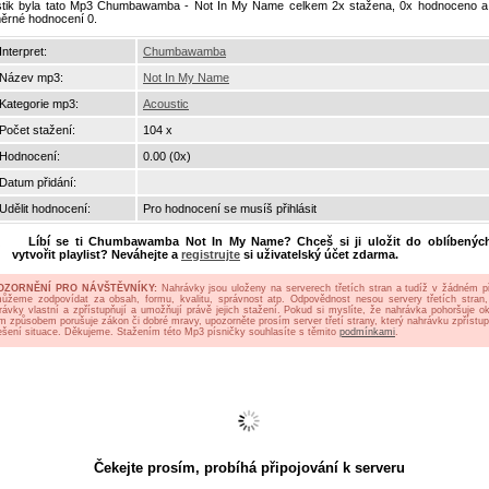
istik byla tato Mp3 Chumbawamba - Not In My Name celkem 2x stažena, 0x hodnoceno a
ěrné hodnocení 0.
Interpret:
Chumbawamba
Název mp3:
Not In My Name
Kategorie mp3:
Acoustic
Počet stažení:
104 x
Hodnocení:
0.00 (0x)
Datum přidání:
Udělit hodnocení:
Pro hodnocení se musíš přihlásit
Líbí se ti
Chumbawamba Not In My Name
? Chceš si ji uložit do oblíbenýc
vytvořit playlist? Neváhejte a
registrujte
si uživatelský účet zdarma.
OZORNĚNÍ PRO NÁVŠTĚVNÍKY:
Nahrávky jsou uloženy na serverech třetích stran a tudíž v žádném p
ůžeme zodpovídat za obsah, formu, kvalitu, správnost atp. Odpovědnost nesou servery třetích stran,
rávky vlastní a zpřístupňují a umožňují právě jejich stažení. Pokud si myslíte, že nahrávka pohoršuje oko
ým způsobem porušuje zákon či dobré mravy, upozorněte prosím server třetí strany, který nahrávku zpřístup
ešení situace. Děkujeme. Stažením této Mp3 písničky souhlasíte s těmito
podmínkami
.
Čekejte prosím, probíhá připojování k serveru