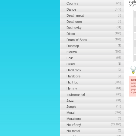
stat
Country
(28)
prům
Dance
(372)
Death metal
(0)
Deathcore
(0)
Dechovky
(11)
Disco
(108)
Drum 'n' Bass
(108)
Dubstep
(1)
Electro
(209)
Folk
(67)
Grind
(1)
Hard rock
(0)
Hardcore
(9)
UP
Hip Hop
(300)
nem
nah
Hymny
(61)
jin
vyř
Instrumental
(36)
Jazz
(34)
Jungle
(13)
Metal
(862)
Metalcore
(0)
Neurčený
(43 994)
Nu-metal
(0)