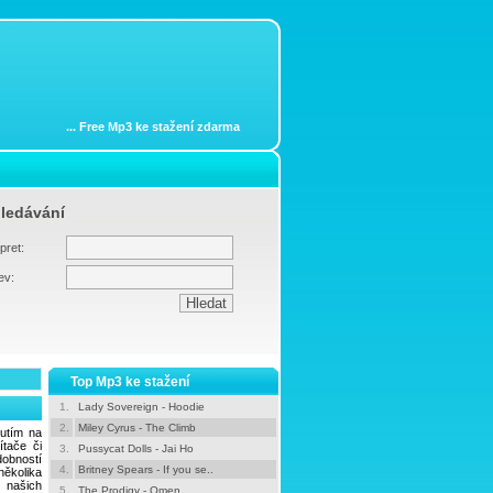
...
Free Mp3 ke stažení zdarma
ledávání
pret:
ev:
Top Mp3 ke stažení
1.
Lady Sovereign - Hoodie
2.
Miley Cyrus - The Climb
nutím na
tače či
3.
Pussycat Dolls - Jai Ho
dobností
4.
Britney Spears - If you se..
ěkolika
e našich
5.
The Prodigy - Omen