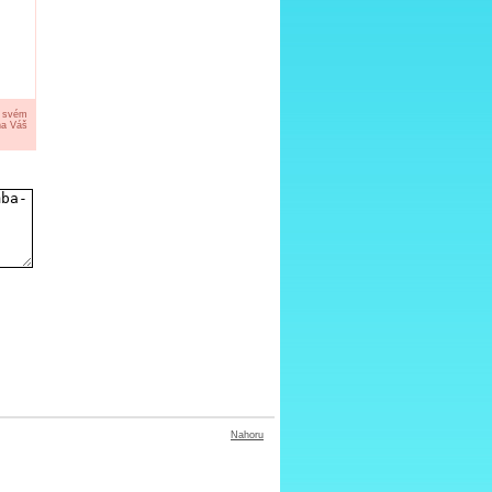
a svém
na Váš
Nahoru