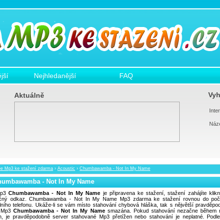
jší
Nejhledanější
FAQ
Vyh
Aktuálně
Inter
Náz
ee Mp3 ke stažení zdarma
›
Acoustic
›
Chumbawamba - Not In My Name
humbawamba - Not In My Name
p3
Chumbawamba - Not In My Name
je připravena ke stažení, stažení zahájíte klik
ičný odkaz. Chumbawamba - Not In My Name Mp3 zdarma ke stažení rovnou do počí
lního telefonu. Ukáže-li se vám místo stahování chybová hláška, tak s nějvětší pravděpo
a Mp3
Chumbawamba - Not In My Name
smazána. Pokud stahování nezačne během n
in, je pravděpodobně server stahované Mp3 přetížen nebo stahování je neplatné. Podl