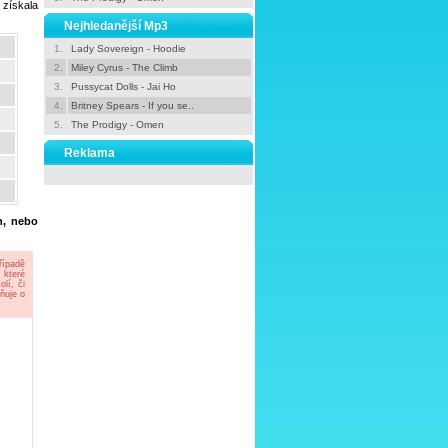
 získala
Nejhledanější Mp3
1.
Lady Sovereign - Hoodie
2.
Miley Cyrus - The Climb
3.
Pussycat Dolls - Jai Ho
4.
Britney Spears - If you se..
5.
The Prodigy - Omen
Reklama
h, nebo
řípadě
 které
lí, či
ňuje o