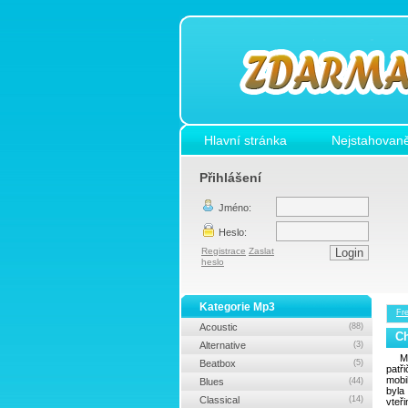
Hlavní stránka
Nejstahovaně
Přihlášení
Jméno:
Heslo:
Registrace
Zaslat
heslo
Kategorie Mp3
Fr
Acoustic
(88)
C
Alternative
(3)
M
Beatbox
(5)
patř
mobi
Blues
(44)
byl
Classical
(14)
vteř