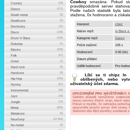
Cowboy
smazána. Pokud stah
Country
(28)
pravděpodobně server stahova
Dance
(372)
Podle našich statistik byla t
stažena, 0x hodnoceno a získal
Death metal
(0)
Deathcore
(0)
Interpret:
chipz
Dechovky
(11)
Název mp3:
In Black 
Disco
(108)
Drum 'n' Bass
(108)
Kategorie mp3:
Dance
Dubstep
(1)
Počet stažení:
105 x
Electro
(209)
Hodnocení:
0.00 (0x)
Folk
(67)
Datum přidání:
Grind
(1)
Udělit hodnocení:
Pro hodnoc
Hard rock
(0)
Hardcore
(9)
Líbí se ti
chipz In
Hip Hop
(300)
oblíbených, nebo vytv
uživatelský účet zdarma.
Hymny
(61)
Instrumental
(36)
UPOZORNĚNÍ PRO NÁVŠTĚVNÍKY:
Na
Jazz
(34)
žádném případě nemůžeme zodpovídat 
nesou servery třetích stran, které nahrá
Jungle
(13)
Pokud si myslíte, že nahrávka pohoršuj
upozorněte prosím server třetí strany,
Metal
(862)
Stažením této Mp3 písničky souhlasíte s
Metalcore
(0)
Neurčený
(43 994)
Nu-metal
(0)