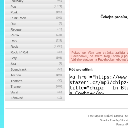
Ploužáky
(65)
Pop
(1 871)
Punk
(192)
Čekejte prosím,
Punk Rock
(605)
Rap
(3)
Reggae
(73)
Remix
(935)
RnB
(221)
Rock
(1 795)
Rock 'n' Roll
(38)
Pokud se Vám tato stránka zalíbila a
Facebooku, na svém blogu nebo ji pos
Sety
(103)
Vašeho statusu na Facebooku nebo na V
Ska
(2)
Soundtrack
(56)
Kód pro sdílení:
Techno
(194)
Theme's
(50)
Trance
(207)
Vocal
(30)
Zábavné
(19)
Free Mp3 ke stažení zdarma
| St
Stránka
Free Mp3 ke s
Pomoc (