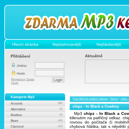
Hlavní stránka
Nejstahovanější
Nejhledanější
Aktuálně
Přihlášení
Jméno:
Heslo:
Registrace
Zaslat
heslo
Kategorie Mp3
Free Mp3 ke stažení zdarma
›
Dance
›
chipz 
Acoustic
(88)
chipz - In Black a Cowboy
Alternative
(3)
Mp3
chipz - In Black a Co
Beatbox
(5)
kliknutím na patřičný odkaz. c
Blues
(44)
rovnou do počítače či mobilní
chybová hláška, tak s nějvětš
Classical
(14)