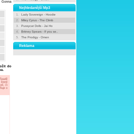
'm Gonna
Nejhledanější Mp3
1.
Lady Sovereign - Hoodie
2.
Miley Cyrus - The Climb
3.
Pussycat Dolls - Jai Ho
4.
Britney Spears - If you se..
5.
The Prodigy - Omen
Reklama
ložit do
ma.
řípadě
 které
lí, či
ňuje o