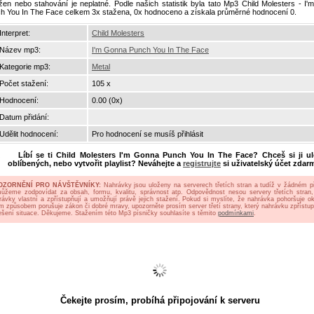
ížen nebo stahování je neplatné. Podle našich statistik byla tato Mp3 Child Molesters - I
h You In The Face celkem 3x stažena, 0x hodnoceno a získala průměrné hodnocení 0.
Interpret:
Child Molesters
Název mp3:
I'm Gonna Punch You In The Face
Kategorie mp3:
Metal
Počet stažení:
105 x
Hodnocení:
0.00 (0x)
Datum přidání:
Udělit hodnocení:
Pro hodnocení se musíš přihlásit
Líbí se ti
Child Molesters I'm Gonna Punch You In The Face
? Chceš si ji u
oblíbených, nebo vytvořit playlist? Neváhejte a
registrujte
si uživatelský účet zdar
OZORNĚNÍ PRO NÁVŠTĚVNÍKY:
Nahrávky jsou uloženy na serverech třetích stran a tudíž v žádném p
ůžeme zodpovídat za obsah, formu, kvalitu, správnost atp. Odpovědnost nesou servery třetích stran,
rávky vlastní a zpřístupňují a umožňují právě jejich stažení. Pokud si myslíte, že nahrávka pohoršuje oko
ým způsobem porušuje zákon či dobré mravy, upozorněte prosím server třetí strany, který nahrávku zpřístup
ešení situace. Děkujeme. Stažením této Mp3 písničky souhlasíte s těmito
podmínkami
.
Čekejte prosím, probíhá připojování k serveru