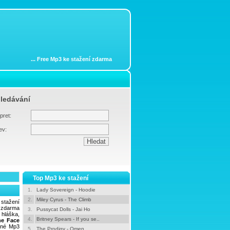
...
Free Mp3 ke stažení zdarma
ledávání
pret:
ev:
Top Mp3 ke stažení
1.
Lady Sovereign - Hoodie
2.
Miley Cyrus - The Climb
 stažení
3 zdarma
3.
Pussycat Dolls - Jai Ho
 hláška,
4.
Britney Spears - If you se..
he Face
ané Mp3
5.
The Prodigy - Omen