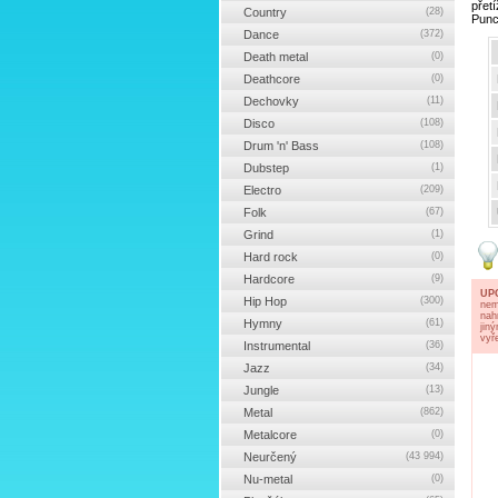
přet
Country
(28)
Punc
Dance
(372)
Death metal
(0)
Deathcore
(0)
Dechovky
(11)
Disco
(108)
Drum 'n' Bass
(108)
Dubstep
(1)
Electro
(209)
Folk
(67)
Grind
(1)
Hard rock
(0)
Hardcore
(9)
UP
Hip Hop
(300)
nem
nah
Hymny
(61)
jin
vyř
Instrumental
(36)
Jazz
(34)
Jungle
(13)
Metal
(862)
Metalcore
(0)
Neurčený
(43 994)
Nu-metal
(0)