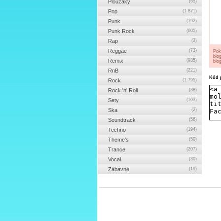
Ploužáky
(65)
Pop
(1 871)
Punk
(192)
Punk Rock
(605)
Rap
(3)
Reggae
(73)
Pok
blo
Remix
(935)
blog
RnB
(221)
Kód p
Rock
(1 795)
Rock 'n' Roll
(38)
Sety
(103)
Ska
(2)
Soundtrack
(56)
Techno
(194)
Theme's
(50)
Trance
(207)
Vocal
(30)
Zábavné
(19)