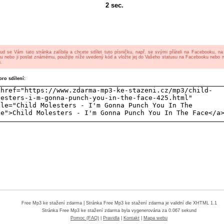
2
sec.
ud se Vám tato stránka zalíbila a chcete sdílet tuto písničku, např. se svými přáteli na Facebooku, n
gu nebo ji poslat známému, použijte níže uvedený kód a vložte jej do Vašeho statusu na Facebooku nebo 
.
ro sdílení:
Free Mp3 ke stažení zdarma
| Stránka Free Mp3 ke stažení zdarma je validní dle XHTML 1.1
Stránka
Free Mp3 ke stažení zdarma
byla vygenerována za 0.067 sekund
Pomoc (FAQ)
|
Pravidla
|
Kontakt
|
Mapa webu