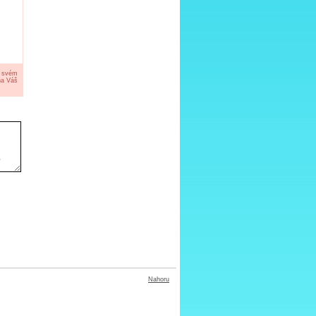
a svém
na Váš
Nahoru