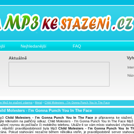
jší
Nejhledanější
FAQ
Vyh
Aktuálně
Inter
Náz
ee Mp3 ke stažení zdarma
›
Metal
›
Child Molesters - I'm Gonna Punch You In The Face
ild Molesters - I'm Gonna Punch You In The Face
p3
Child Molesters - I'm Gonna Punch You In The Face
je připravena ke stažení,
jíte kliknutím na patřičný odkaz. Child Molesters - I'm Gonna Punch You In The Face Mp
tažení rovnou do počítače či mobilního telefonu. Ukáže-li se vám místo stahování chybová
s nějvětší pravděpodobností byla Mp3
Child Molesters - I'm Gonna Punch You In T
ána. Pokud stahování nezačne během několika vteřin, je pravděpodobně server stahov