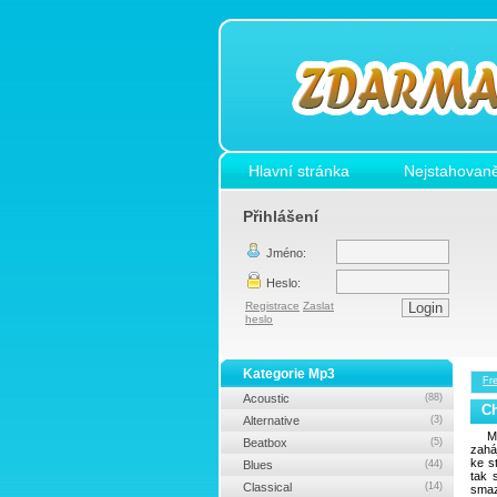
Hlavní stránka
Nejstahovaně
Přihlášení
Jméno:
Heslo:
Registrace
Zaslat
heslo
Kategorie Mp3
Fr
Acoustic
(88)
Ch
Alternative
(3)
M
Beatbox
(5)
zahá
ke s
Blues
(44)
tak 
Classical
(14)
smaz