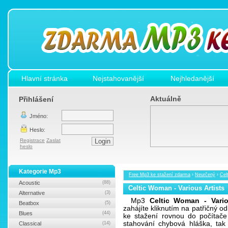
Hlavní stránka
Nejstahovanější
Nejhledanější
Aktuálně
Přihlášení
Jméno:
Heslo:
Registrace
Zaslat
heslo
Kategorie Mp3
Free Mp3 ke stažení zdarma
›
Neurčený
›
Cel
Acoustic
(88)
Celtic Woman - Various Artists
Alternative
(3)
Mp3
Celtic Woman - Vario
Beatbox
(5)
zahájíte kliknutím na patřičný 
Blues
(44)
ke stažení rovnou do počítače
stahování chybová hláška, ta
Classical
(14)