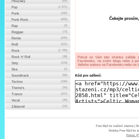
Ploužáky
(65)
Pop
(1 871)
Punk
(192)
Čekejte prosím,
Punk Rock
(605)
Rap
(3)
Reggae
(73)
Remix
(935)
RnB
(221)
Rock
(1 795)
Rock 'n' Roll
(38)
Pokud se Vám tato stránka zalíbila a
Facebooku, na svém blogu nebo ji pos
Sety
(103)
Vašeho statusu na Facebooku nebo na V
Ska
(2)
Soundtrack
(56)
Kód pro sdílení:
Techno
(194)
Theme's
(50)
Trance
(207)
Vocal
(30)
Zábavné
(19)
Free Mp3 ke stažení zdarma
| St
Stránka
Free Mp3 ke s
Pomoc (