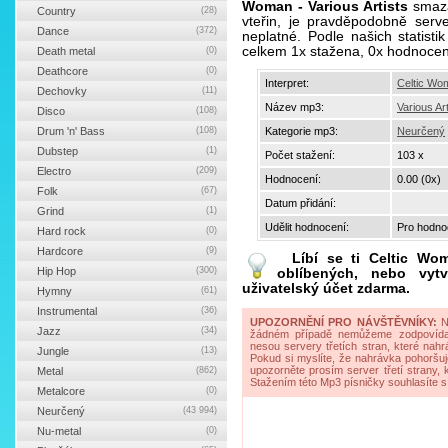
Woman - Various Artists
smazá
Country
(28)
vteřin, je pravděpodobně serv
Dance
(372)
neplatné. Podle našich statisti
celkem 1x stažena, 0x hodnocen
Death metal
(0)
Deathcore
(0)
Interpret:
Celtic Wo
Dechovky
(11)
Název mp3:
Various Art
Disco
(108)
Drum 'n' Bass
(108)
Kategorie mp3:
Neurčený
Dubstep
(1)
Počet stažení:
103 x
Electro
(209)
Hodnocení:
0.00 (0x)
Folk
(67)
Datum přidání:
Grind
(1)
Udělit hodnocení:
Pro hodnoc
Hard rock
(0)
Hardcore
(9)
Líbí se ti
Celtic Wom
Hip Hop
(300)
oblíbených, nebo vytv
uživatelský účet zdarma.
Hymny
(61)
Instrumental
(36)
UPOZORNĚNÍ PRO NÁVŠTĚVNÍKY:
Na
Jazz
(34)
žádném případě nemůžeme zodpovídat 
nesou servery třetích stran, které nahrá
Jungle
(13)
Pokud si myslíte, že nahrávka pohoršuj
upozorněte prosím server třetí strany,
Metal
(862)
Stažením této Mp3 písničky souhlasíte s
Metalcore
(0)
Neurčený
(43 994)
Nu-metal
(0)