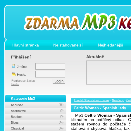
Hlavní stránka
Nejstahovanější
Nejhledanější
Aktuálně
Přihlášení
Jméno:
Heslo:
Registrace
Zaslat
heslo
Kategorie Mp3
Free Mp3 ke stažení zdarma
›
Neurčený
›
Cel
Acoustic
(88)
Celtic Woman - Spanish lady
Alternative
(3)
Mp3
Celtic Woman - Spanis
Beatbox
(5)
kliknutím na patřičný odkaz.
Blues
(44)
stažení rovnou do počítače č
stahování chybová hláška, ta
Classical
(14)