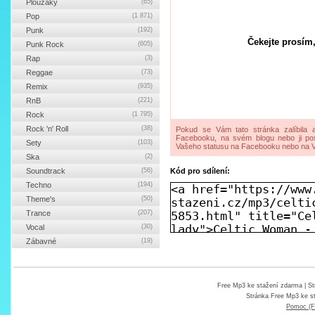
Ploužáky
(65)
Pop
(1 871)
Punk
(192)
Čekejte prosím,
Punk Rock
(605)
Rap
(3)
Reggae
(73)
Remix
(935)
RnB
(221)
Rock
(1 795)
Rock 'n' Roll
(38)
Pokud se Vám tato stránka zalíbila a
Facebooku, na svém blogu nebo ji pos
Sety
(103)
Vašeho statusu na Facebooku nebo na V
Ska
(2)
Soundtrack
(56)
Kód pro sdílení:
Techno
(194)
Theme's
(50)
Trance
(207)
Vocal
(30)
Zábavné
(19)
Free Mp3 ke stažení zdarma
| St
Stránka
Free Mp3 ke s
Pomoc (