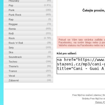
Ploužáky
(65)
Pop
(1 871)
Punk
(192)
Čekejte prosím,
Punk Rock
(605)
Rap
(3)
Reggae
(73)
Remix
(935)
RnB
(221)
Rock
(1 795)
Pokud se Vám tato stránka zalíbila a
Facebooku, na svém blogu nebo ji pos
Rock 'n' Roll
(38)
Vašeho statusu na Facebooku nebo na V
Sety
(103)
Ska
(2)
Kód pro sdílení:
Soundtrack
(56)
Techno
(194)
Theme's
(50)
Trance
(207)
Vocal
(30)
Zábavné
(19)
Free Mp3 ke stažení zdarma
| St
Stránka
Free Mp3 ke s
Pomoc (