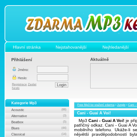
Hlavní stránka
Nejstahovanější
Nejhledanější
Aktuálně
Přihlášení
Jméno:
Heslo:
Registrace
Zaslat
heslo
Kategorie Mp3
Free Mp3 ke stažení zdarma
›
Jungle
›
Cani -
Acoustic
(88)
Cani - Guai A Voi!
Alternative
(3)
Mp3
Cani - Guai A Voi!
je při
Beatbox
(5)
patřičný odkaz. Cani - Guai A V
Blues
(44)
mobilního telefonu. Ukáže-li 
nějvětší pravděpodobností b
Classical
(14)