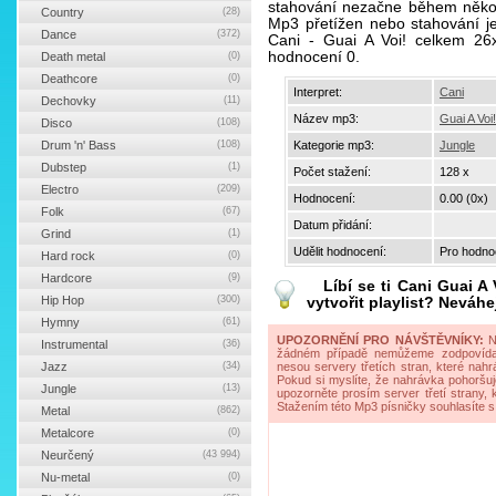
stahování nezačne během někol
Country
(28)
Mp3 přetížen nebo stahování je 
Dance
(372)
Cani - Guai A Voi! celkem 26
hodnocení 0.
Death metal
(0)
Deathcore
(0)
Interpret:
Cani
Dechovky
(11)
Název mp3:
Guai A Voi!
Disco
(108)
Drum 'n' Bass
(108)
Kategorie mp3:
Jungle
Dubstep
(1)
Počet stažení:
128 x
Electro
(209)
Hodnocení:
0.00 (0x)
Folk
(67)
Datum přidání:
Grind
(1)
Udělit hodnocení:
Pro hodnoc
Hard rock
(0)
Hardcore
(9)
Líbí se ti
Cani Guai A 
Hip Hop
(300)
vytvořit playlist? Neváhe
Hymny
(61)
UPOZORNĚNÍ PRO NÁVŠTĚVNÍKY:
Na
Instrumental
(36)
žádném případě nemůžeme zodpovídat 
Jazz
(34)
nesou servery třetích stran, které nahrá
Pokud si myslíte, že nahrávka pohoršuj
Jungle
(13)
upozorněte prosím server třetí strany,
Stažením této Mp3 písničky souhlasíte s
Metal
(862)
Metalcore
(0)
Neurčený
(43 994)
Nu-metal
(0)