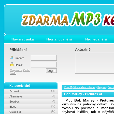
Hlavní stránka
Nejstahovanější
Nejhledanější
Aktuálně
Přihlášení
Jméno:
Heslo:
Registrace
Zaslat
heslo
Kategorie Mp3
Free Mp3 ke stažení zdarma
›
Reggae
›
Bob M
Acoustic
(88)
Bob Marley - Pictures of
Alternative
(3)
Mp3
Bob Marley - Pictures
Beatbox
(5)
kliknutím na patřičný odkaz. B
Blues
(44)
rovnou do počítače či mobilní
chybová hláška, tak s nějvě
Classical
(14)