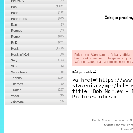
Ploužáky
(65)
Pop
(1 871)
Punk
(192)
Čekejte prosím,
Punk Rock
(605)
Rap
(3)
Reggae
(73)
Remix
(935)
RnB
(221)
Rock
(1 795)
Rock 'n' Roll
(38)
Pokud se Vám tato stránka zalíbila a
Facebooku, na svém blogu nebo ji pos
Sety
(103)
Vašeho statusu na Facebooku nebo na V
Ska
(2)
Soundtrack
(56)
Kód pro sdílení:
Techno
(194)
Theme's
(50)
Trance
(207)
Vocal
(30)
Zábavné
(19)
Free Mp3 ke stažení zdarma
| St
Stránka
Free Mp3 ke s
Pomoc (