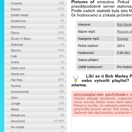
Pictures of
smazána. Pokud st
Country
(28)
pravděpodobně server stahova
Dance
(372)
Podle našich statistik byla tato
0x hodnoceno a získala průměr
Death metal
(0)
Deathcore
(0)
Interpret:
Bob Marle
Dechovky
(11)
Název mp3:
Pictures o
Disco
(108)
Drum 'n' Bass
(108)
Kategorie mp3:
Reggae
Dubstep
(1)
Počet stažení:
110 x
Electro
(209)
Hodnocení:
0.00 (0x)
Folk
(67)
Datum přidání:
Grind
(1)
Udělit hodnocení:
Pro hodnoc
Hard rock
(0)
Hardcore
(9)
Líbí se ti
Bob Marley P
Hip Hop
(300)
nebo vytvořit playlist
zdarma.
Hymny
(61)
Instrumental
(36)
UPOZORNĚNÍ PRO NÁVŠTĚVNÍKY:
Na
Jazz
(34)
žádném případě nemůžeme zodpovídat 
nesou servery třetích stran, které nahrá
Jungle
(13)
Pokud si myslíte, že nahrávka pohoršuj
upozorněte prosím server třetí strany,
Metal
(862)
Stažením této Mp3 písničky souhlasíte s
Metalcore
(0)
Neurčený
(43 994)
Nu-metal
(0)