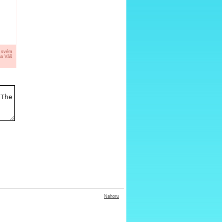
a svém
na Váš
Nahoru