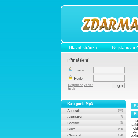
Hlavní stránka
Nejstahovaně
Přihlášení
Jméno:
Heslo:
Registrace
Zaslat
heslo
Kategorie Mp3
Fr
Acoustic
(88)
Bl
Alternative
(3)
M
Beatbox
(5)
patř
mobi
Blues
(44)
byl
Classical
(14)
vteř