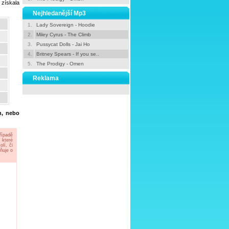
 získala
Nejhledanější Mp3
1.
Lady Sovereign - Hoodie
2.
Miley Cyrus - The Climb
3.
Pussycat Dolls - Jai Ho
4.
Britney Spears - If you se..
5.
The Prodigy - Omen
Reklama
h, nebo
řípadě
 které
lí, či
ňuje o