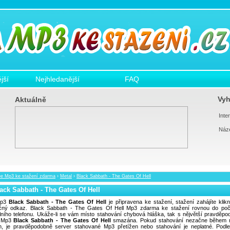
jší
Nejhledanější
FAQ
Vyh
Aktuálně
Inter
Náz
ee Mp3 ke stažení zdarma
›
Metal
›
Black Sabbath - The Gates Of Hell
ack Sabbath - The Gates Of Hell
p3
Black Sabbath - The Gates Of Hell
je připravena ke stažení, stažení zahájíte klik
ičný odkaz. Black Sabbath - The Gates Of Hell Mp3 zdarma ke stažení rovnou do počí
lního telefonu. Ukáže-li se vám místo stahování chybová hláška, tak s nějvětší pravděpo
a Mp3
Black Sabbath - The Gates Of Hell
smazána. Pokud stahování nezačne během n
in, je pravděpodobně server stahované Mp3 přetížen nebo stahování je neplatné. Podl