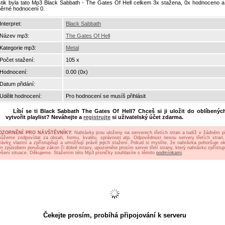
istik byla tato Mp3 Black Sabbath - The Gates Of Hell celkem 3x stažena, 0x hodnoceno a
ěrné hodnocení 0.
Interpret:
Black Sabbath
Název mp3:
The Gates Of Hell
Kategorie mp3:
Metal
Počet stažení:
105 x
Hodnocení:
0.00 (0x)
Datum přidání:
Udělit hodnocení:
Pro hodnocení se musíš přihlásit
Líbí se ti
Black Sabbath The Gates Of Hell
? Chceš si ji uložit do oblíbenýc
vytvořit playlist? Neváhejte a
registrujte
si uživatelský účet zdarma.
OZORNĚNÍ PRO NÁVŠTĚVNÍKY:
Nahrávky jsou uloženy na serverech třetích stran a tudíž v žádném p
ůžeme zodpovídat za obsah, formu, kvalitu, správnost atp. Odpovědnost nesou servery třetích stran,
rávky vlastní a zpřístupňují a umožňují právě jejich stažení. Pokud si myslíte, že nahrávka pohoršuje oko
ým způsobem porušuje zákon či dobré mravy, upozorněte prosím server třetí strany, který nahrávku zpřístup
ešení situace. Děkujeme. Stažením této Mp3 písničky souhlasíte s těmito
podmínkami
.
Čekejte prosím, probíhá připojování k serveru