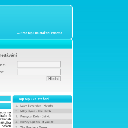
...
Free Mp3 ke stažení zdarma
ledávání
pret:
ev:
Top Mp3 ke stažení
1.
Lady Sovereign - Hoodie
2.
Miley Cyrus - The Climb
nutím na
tače či
3.
Pussycat Dolls - Jai Ho
dobností
4.
Britney Spears - If you se..
ěkolika
e našich
5.
The Prodigy - Omen