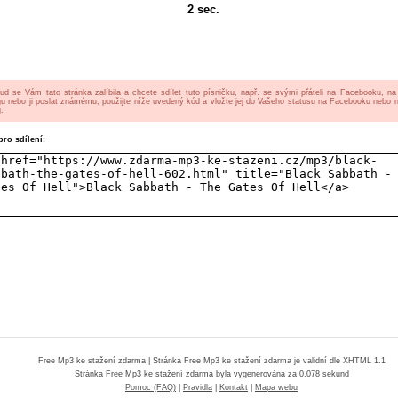
2
sec.
ud se Vám tato stránka zalíbila a chcete sdílet tuto písničku, např. se svými přáteli na Facebooku, n
gu nebo ji poslat známému, použijte níže uvedený kód a vložte jej do Vašeho statusu na Facebooku nebo 
.
ro sdílení:
Free Mp3 ke stažení zdarma
| Stránka Free Mp3 ke stažení zdarma je validní dle XHTML 1.1
Stránka
Free Mp3 ke stažení zdarma
byla vygenerována za 0.078 sekund
Pomoc (FAQ)
|
Pravidla
|
Kontakt
|
Mapa webu