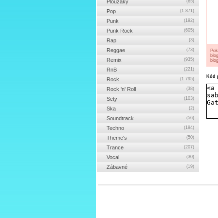
Ploužáky
(65)
Pop
(1 871)
Punk
(192)
Punk Rock
(605)
Rap
(3)
Reggae
(73)
Pok
blo
Remix
(935)
blog
RnB
(221)
Kód p
Rock
(1 795)
Rock 'n' Roll
(38)
Sety
(103)
Ska
(2)
Soundtrack
(56)
Techno
(194)
Theme's
(50)
Trance
(207)
Vocal
(30)
Zábavné
(19)