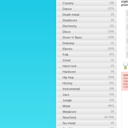
stat
Country
(28)
prům
Dance
(372)
Death metal
(0)
Deathcore
(0)
Dechovky
(11)
Disco
(108)
Drum 'n' Bass
(108)
Dubstep
(1)
Electro
(209)
Folk
(67)
Grind
(1)
Hard rock
(0)
Hardcore
(9)
UP
Hip Hop
(300)
nem
nah
Hymny
(61)
jin
vyř
Instrumental
(36)
Jazz
(34)
Jungle
(13)
Metal
(862)
Metalcore
(0)
Neurčený
(43 994)
Nu-metal
(0)