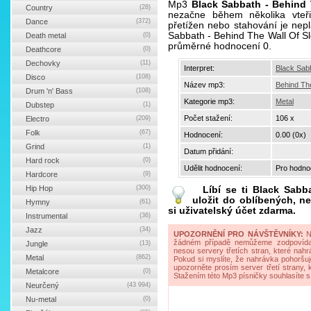
Mp3
Black Sabbath - Behind 
Country
(28)
nezačne během několika vteř
Dance
(372)
přetížen nebo stahování je nepl
Sabbath - Behind The Wall Of S
Death metal
(0)
průměrné hodnocení 0.
Deathcore
(0)
Dechovky
(11)
Interpret:
Black Sab
Disco
(108)
Název mp3:
Behind Th
Drum 'n' Bass
(108)
Kategorie mp3:
Metal
Dubstep
(1)
Počet stažení:
106 x
Electro
(209)
Folk
(67)
Hodnocení:
0.00 (0x)
Grind
(1)
Datum přidání:
Hard rock
(0)
Udělit hodnocení:
Pro hodnoc
Hardcore
(9)
Hip Hop
(300)
Líbí se ti
Black Sabb
uložit do oblíbených, ne
Hymny
(61)
si uživatelský účet zdarma.
Instrumental
(36)
Jazz
(34)
UPOZORNĚNÍ PRO NÁVŠTĚVNÍKY:
Na
žádném případě nemůžeme zodpovídat 
Jungle
(13)
nesou servery třetích stran, které nahrá
Metal
(862)
Pokud si myslíte, že nahrávka pohoršuj
upozorněte prosím server třetí strany,
Metalcore
(0)
Stažením této Mp3 písničky souhlasíte s
Neurčený
(43 994)
Nu-metal
(0)