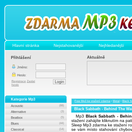
Hlavní stránka
Nejstahovanější
Nejhledanější
Aktuálně
Přihlášení
Jméno:
Heslo:
Registrace
Zaslat
heslo
Kategorie Mp3
Free Mp3 ke stažení zdarma
›
Metal
›
Black S
Acoustic
(88)
Black Sabbath - Behind The Wal
Alternative
(3)
Mp3
Black Sabbath - Behin
Beatbox
(5)
stažení zahájíte kliknutím na pa
Blues
(44)
Sleep Mp3 zdarma ke stažení rov
se vám místo stahování chybová
Classical
(14)