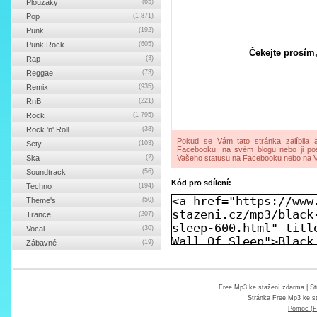
Ploužáky
(65)
Pop
(1 871)
Punk
(192)
Punk Rock
(605)
Čekejte prosím,
Rap
(3)
Reggae
(73)
Remix
(935)
RnB
(221)
Rock
(1 795)
Rock 'n' Roll
(38)
Pokud se Vám tato stránka zalíbila a
Sety
(103)
Facebooku, na svém blogu nebo ji pos
Ska
(2)
Vašeho statusu na Facebooku nebo na V
Soundtrack
(56)
Kód pro sdílení:
Techno
(194)
Theme's
(50)
Trance
(207)
Vocal
(30)
Zábavné
(19)
Free Mp3 ke stažení zdarma
| St
Stránka
Free Mp3 ke s
Pomoc (