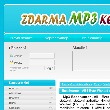
Hlavní stránka
Nejstahovanější
Nejhledanější
Aktuálně
Přihlášení
Jméno:
Heslo:
Registrace
Zaslat
heslo
Kategorie Mp3
Free Mp3 ke stažení zdarma
›
Remix
›
Basshu
Acoustic
(88)
Basshunter - All I Ever Wanted
Alternative
(3)
Mp3
Basshunter - All I Ev
Beatbox
(5)
stažení, stažení zahájíte klikn
Blues
(44)
Wanted (Candy Crew Remix) M
mobilního telefonu. Ukáže-li 
Classical
(14)