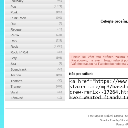
Ploužáky
(65)
Pop
(1 871)
Punk
(192)
Punk Rock
(605)
Čekejte prosím,
Rap
(3)
Reggae
(73)
Remix
(935)
RnB
(221)
Rock
(1 795)
Rock 'n' Roll
(38)
Pokud se Vám tato stránka zalíbila a
Sety
(103)
Facebooku, na svém blogu nebo ji pos
Ska
(2)
Vašeho statusu na Facebooku nebo na V
Soundtrack
(56)
Kód pro sdílení:
Techno
(194)
Theme's
(50)
Trance
(207)
Vocal
(30)
Zábavné
(19)
Free Mp3 ke stažení zdarma
| St
Stránka
Free Mp3 ke s
Pomoc (