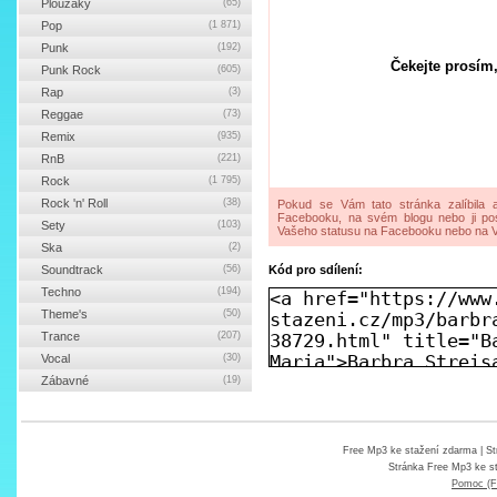
Ploužáky
(65)
Pop
(1 871)
Punk
(192)
Čekejte prosím,
Punk Rock
(605)
Rap
(3)
Reggae
(73)
Remix
(935)
RnB
(221)
Rock
(1 795)
Rock 'n' Roll
(38)
Pokud se Vám tato stránka zalíbila a
Facebooku, na svém blogu nebo ji pos
Sety
(103)
Vašeho statusu na Facebooku nebo na V
Ska
(2)
Soundtrack
(56)
Kód pro sdílení:
Techno
(194)
Theme's
(50)
Trance
(207)
Vocal
(30)
Zábavné
(19)
Free Mp3 ke stažení zdarma
| St
Stránka
Free Mp3 ke s
Pomoc (