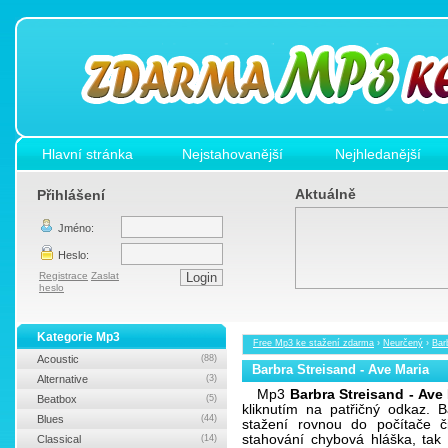
Hlavní stránka
Nejstahovanější
Nejhledanější
Aktuálně
Přihlášení
Jméno:
Heslo:
Registrace
Zaslat
heslo
Kategorie Mp3
Free Mp3 ke stažení zdarma
›
Neurčený
›
Bar
Acoustic
(88)
Barbra Streisand - Ave Maria
Alternative
(3)
Mp3
Barbra Streisand - Ave
Beatbox
(5)
kliknutím na patřičný odkaz.
Blues
(44)
stažení rovnou do počítače č
stahování chybová hláška, tak
Classical
(14)