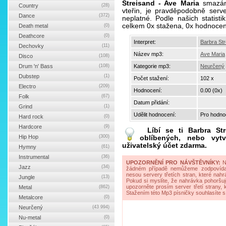
Streisand - Ave Maria
smazána
Country
(28)
vteřin, je pravděpodobně serv
Dance
(372)
neplatné. Podle našich statist
celkem 0x stažena, 0x hodnocen
Death metal
(0)
Deathcore
(0)
Interpret:
Barbra St
Dechovky
(11)
Název mp3:
Ave Maria
Disco
(108)
Drum 'n' Bass
(108)
Kategorie mp3:
Neurčený
Dubstep
(1)
Počet stažení:
102 x
Electro
(209)
Hodnocení:
0.00 (0x)
Folk
(67)
Datum přidání:
Grind
(1)
Udělit hodnocení:
Pro hodnoc
Hard rock
(0)
Hardcore
(9)
Líbí se ti
Barbra St
Hip Hop
(300)
oblíbených, nebo vytv
uživatelský účet zdarma.
Hymny
(61)
Instrumental
(36)
UPOZORNĚNÍ PRO NÁVŠTĚVNÍKY:
Na
Jazz
(34)
žádném případě nemůžeme zodpovídat 
nesou servery třetích stran, které nahrá
Jungle
(13)
Pokud si myslíte, že nahrávka pohoršuj
upozorněte prosím server třetí strany,
Metal
(862)
Stažením této Mp3 písničky souhlasíte s
Metalcore
(0)
Neurčený
(43 994)
Nu-metal
(0)