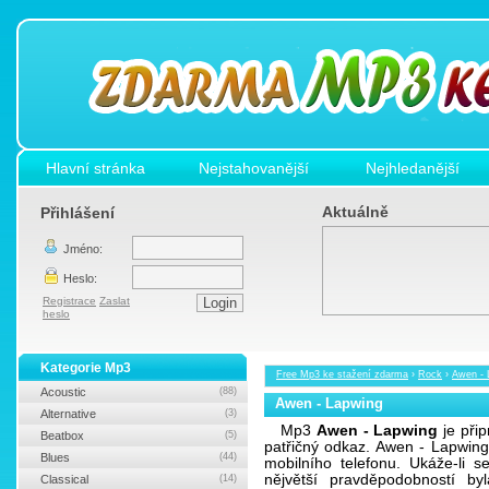
Hlavní stránka
Nejstahovanější
Nejhledanější
Aktuálně
Přihlášení
Jméno:
Heslo:
Registrace
Zaslat
heslo
Kategorie Mp3
Free Mp3 ke stažení zdarma
›
Rock
›
Awen - 
Acoustic
(88)
Awen - Lapwing
Alternative
(3)
Mp3
Awen - Lapwing
je přip
Beatbox
(5)
patřičný odkaz. Awen - Lapwin
Blues
(44)
mobilního telefonu. Ukáže-li 
nějvětší pravděpodobností 
Classical
(14)