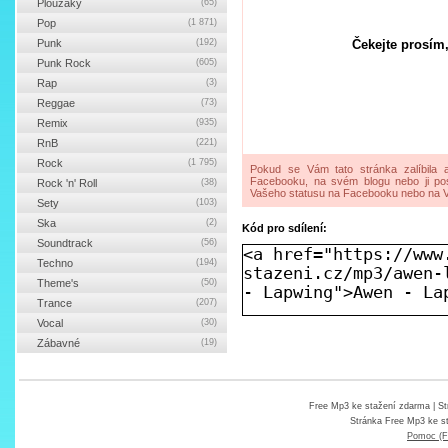
Ploužáky
(65)
Pop
(1 871)
Punk
(192)
Čekejte prosím,
Punk Rock
(605)
Rap
(3)
Reggae
(73)
Remix
(935)
RnB
(221)
Rock
(1 795)
Pokud se Vám tato stránka zalíbila a
Facebooku, na svém blogu nebo ji pos
Rock 'n' Roll
(38)
Vašeho statusu na Facebooku nebo na V
Sety
(103)
Ska
(2)
Kód pro sdílení:
Soundtrack
(56)
Techno
(194)
Theme's
(50)
Trance
(207)
Vocal
(30)
Zábavné
(19)
Free Mp3 ke stažení zdarma
| St
Stránka
Free Mp3 ke s
Pomoc (