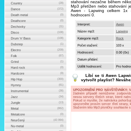
stahování nezačne během někol
Country
(28)
Mp3 přetížen nebo stahování je 
Dance
(372)
Awen - Lapwing celkem 1x s
hodnocení 0.
Death metal
(0)
Deathcore
(0)
Interpret:
Awen
Dechovky
(11)
Název mp3:
Lapwing
Disco
(108)
Drum 'n' Bass
(108)
Kategorie mp3:
Rock
Dubstep
(1)
Počet stažení:
103 x
Electro
(209)
Hodnocení:
0.00 (0x)
Folk
(67)
Datum přidání:
Grind
(1)
Udělit hodnocení:
Pro hodnoc
Hard rock
(0)
Hardcore
(9)
Líbí se ti
Awen Lapwi
Hip Hop
(300)
vytvořit playlist? Neváhe
Hymny
(61)
UPOZORNĚNÍ PRO NÁVŠTĚVNÍKY:
Na
Instrumental
(36)
žádném případě nemůžeme zodpovídat 
Jazz
(34)
nesou servery třetích stran, které nahrá
Pokud si myslíte, že nahrávka pohoršuj
Jungle
(13)
upozorněte prosím server třetí strany,
Stažením této Mp3 písničky souhlasíte s
Metal
(862)
Metalcore
(0)
Neurčený
(43 994)
Nu-metal
(0)