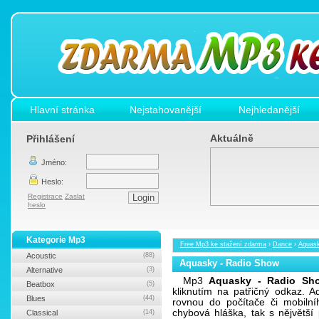
Hlavní stránka
Nejstahovanější
Nejhledanější
Aktuálně
Přihlášení
Jméno:
Heslo:
Registrace
Zaslat
heslo
Kategorie Mp3
Free Mp3 ke stažení zdarma
›
Dance
›
Aquask
Acoustic
(88)
Aquasky - Radio Show
Alternative
(3)
Mp3
Aquasky - Radio Sh
Beatbox
(5)
kliknutím na patřičný odkaz.
Blues
(44)
rovnou do počítače či mobilní
chybová hláška, tak s nějvětš
Classical
(14)