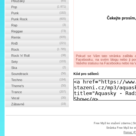
Ploužáky
(65)
Pop
(1 871)
Punk
(192)
Čekejte prosím,
Punk Rock
(605)
Rap
(3)
Reggae
(73)
Remix
(935)
RnB
(221)
Rock
(1 795)
Rock 'n' Roll
(38)
Pokud se Vám tato stránka zalíbila a
Facebooku, na svém blogu nebo ji pos
Sety
(103)
Vašeho statusu na Facebooku nebo na V
Ska
(2)
Soundtrack
(56)
Kód pro sdílení:
Techno
(194)
Theme's
(50)
Trance
(207)
Vocal
(30)
Zábavné
(19)
Free Mp3 ke stažení zdarma
| St
Stránka
Free Mp3 ke s
Pomoc (