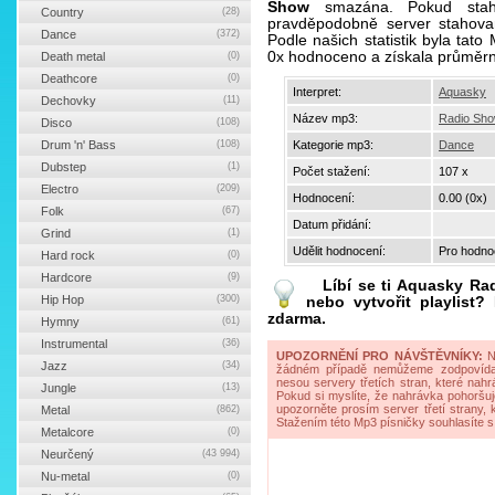
Show
smazána. Pokud staho
Country
(28)
pravděpodobně server stahova
Dance
(372)
Podle našich statistik byla ta
0x hodnoceno a získala průměr
Death metal
(0)
Deathcore
(0)
Interpret:
Aquasky
Dechovky
(11)
Název mp3:
Radio Sh
Disco
(108)
Drum 'n' Bass
(108)
Kategorie mp3:
Dance
Dubstep
(1)
Počet stažení:
107 x
Electro
(209)
Hodnocení:
0.00 (0x)
Folk
(67)
Datum přidání:
Grind
(1)
Udělit hodnocení:
Pro hodnoc
Hard rock
(0)
Hardcore
(9)
Líbí se ti
Aquasky Ra
Hip Hop
(300)
nebo vytvořit playlist
zdarma.
Hymny
(61)
Instrumental
(36)
UPOZORNĚNÍ PRO NÁVŠTĚVNÍKY:
Na
Jazz
(34)
žádném případě nemůžeme zodpovídat 
nesou servery třetích stran, které nahrá
Jungle
(13)
Pokud si myslíte, že nahrávka pohoršuj
upozorněte prosím server třetí strany,
Metal
(862)
Stažením této Mp3 písničky souhlasíte s
Metalcore
(0)
Neurčený
(43 994)
Nu-metal
(0)