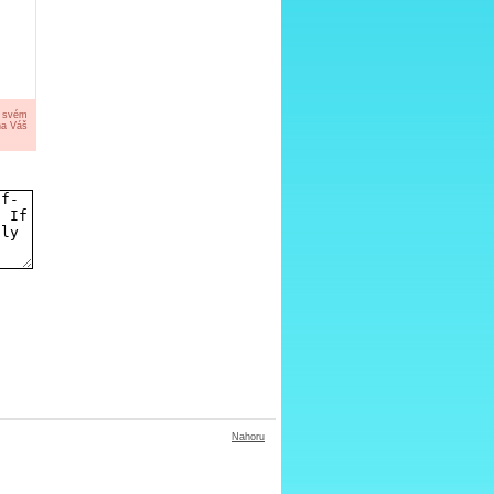
a svém
na Váš
Nahoru