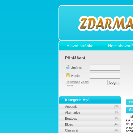
Hlavní stránka
Nejstahovaně
Přihlášení
Jméno:
Heslo:
Registrace
Zaslat
heslo
Kategorie Mp3
Fr
Acoustic
(88)
Aa
Alternative
(3)
M
Beatbox
(5)
klik
do p
Blues
(44)
prav
Classical
(14)
neza