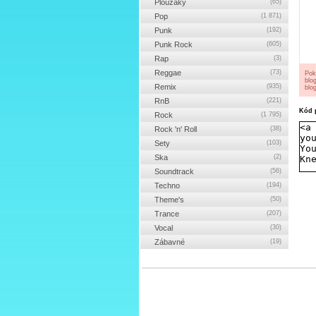
Ploužáky
(65)
Pop
(1 871)
Punk
(192)
Punk Rock
(605)
Rap
(3)
Reggae
(73)
Pok
blo
Remix
(935)
blog
RnB
(221)
Kód p
Rock
(1 795)
Rock 'n' Roll
(38)
Sety
(103)
Ska
(2)
Soundtrack
(56)
Techno
(194)
Theme's
(50)
Trance
(207)
Vocal
(30)
Zábavné
(19)