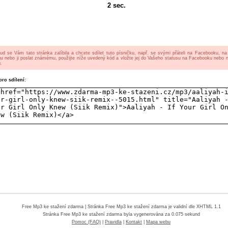
2
sec.
ud se Vám tato stránka zalíbila a chcete sdílet tuto písničku, např. se svými přáteli na Facebooku, n
gu nebo ji poslat známému, použijte níže uvedený kód a vložte jej do Vašeho statusu na Facebooku nebo 
.
ro sdílení:
Free Mp3 ke stažení zdarma
| Stránka Free Mp3 ke stažení zdarma je validní dle XHTML 1.1
Stránka
Free Mp3 ke stažení zdarma
byla vygenerována za 0.075 sekund
Pomoc (FAQ)
|
Pravidla
|
Kontakt
|
Mapa webu