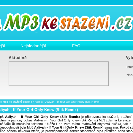
jší
Nejhledanější
FAQ
Vyh
Aktuálně
Inter
Náz
ee Mp3 ke stažení zdarma
›
Remix
›
Aaliyah - If Your Girl Only Knew (Siik Remix)
liyah - If Your Girl Only Knew (Siik Remix)
p3
Aaliyah - If Your Girl Only Knew (Siik Remix)
je připravena ke stažení, stažení 
nutím na patřičný odkaz. Aaliyah - If Your Girl Only Knew (Siik Remix) Mp3 zdarma ke stažen
očítače či mobilního telefonu. Ukáže-li se vám místo stahování chybová hláška, tak s 
děpodobností byla Mp3
Aaliyah - If Your Girl Only Knew (Siik Remix)
smazána. Pokud st
čne během několika vteřin, je pravděpodobně server stahované Mp3 přetížen nebo stah