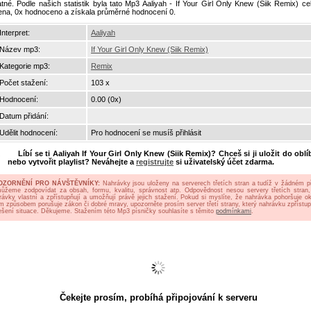
atné. Podle našich statistik byla tato Mp3 Aaliyah - If Your Girl Only Knew (Siik Remix) c
ena, 0x hodnoceno a získala průměrné hodnocení 0.
Interpret:
Aaliyah
Název mp3:
If Your Girl Only Knew (Siik Remix)
Kategorie mp3:
Remix
Počet stažení:
103 x
Hodnocení:
0.00 (0x)
Datum přidání:
Udělit hodnocení:
Pro hodnocení se musíš přihlásit
Líbí se ti
Aaliyah If Your Girl Only Knew (Siik Remix)
? Chceš si ji uložit do obl
nebo vytvořit playlist? Neváhejte a
registrujte
si uživatelský účet zdarma.
OZORNĚNÍ PRO NÁVŠTĚVNÍKY:
Nahrávky jsou uloženy na serverech třetích stran a tudíž v žádném p
ůžeme zodpovídat za obsah, formu, kvalitu, správnost atp. Odpovědnost nesou servery třetích stran,
rávky vlastní a zpřístupňují a umožňují právě jejich stažení. Pokud si myslíte, že nahrávka pohoršuje oko
ým způsobem porušuje zákon či dobré mravy, upozorněte prosím server třetí strany, který nahrávku zpřístup
ešení situace. Děkujeme. Stažením této Mp3 písničky souhlasíte s těmito
podmínkami
.
Čekejte prosím, probíhá připojování k serveru