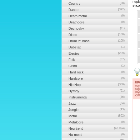
nepl
Country
(28)
staž
Dance
(372)
Death metal
(0)
Deathcore
(0)
Dechovky
(11)
Disco
(108)
Drum 'n' Bass
(108)
Dubstep
(1)
Electro
(209)
Folk
(67)
Grind
(1)
Hard rock
(0)
Hardcore
(9)
UP
Hip Hop
(300)
nem
nah
Hymny
(61)
jin
vyř
Instrumental
(36)
Jazz
(34)
Jungle
(13)
Metal
(862)
Metalcore
(0)
Neurčený
(43 994)
Nu-metal
(0)