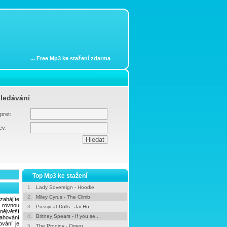
...
Free Mp3 ke stažení zdarma
ledávání
pret:
ev:
Top Mp3 ke stažení
1.
Lady Sovereign - Hoodie
2.
Miley Cyrus - The Climb
zahájíte
í rovnou
3.
Pussycat Dolls - Jai Ho
nějvětší
4.
Britney Spears - If you se..
ahování
ování je
5.
The Prodigy - Omen