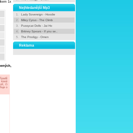
elkem 1x
Nejhledanější Mp3
1.
Lady Sovereign - Hoodie
2.
Miley Cyrus - The Climb
3.
Pussycat Dolls - Jai Ho
4.
Britney Spears - If you se..
5.
The Prodigy - Omen
Reklama
íbených,
řípadě
 které
lí, či
ňuje o