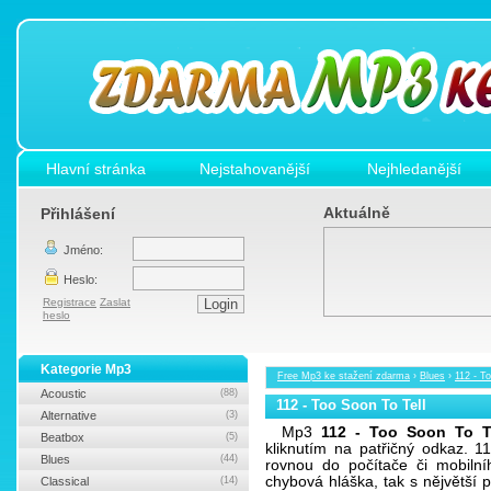
Hlavní stránka
Nejstahovanější
Nejhledanější
Aktuálně
Přihlášení
Jméno:
Heslo:
Registrace
Zaslat
heslo
Kategorie Mp3
Free Mp3 ke stažení zdarma
›
Blues
›
112 - T
Acoustic
(88)
112 - Too Soon To Tell
Alternative
(3)
Mp3
112 - Too Soon To T
Beatbox
(5)
kliknutím na patřičný odkaz. 
Blues
(44)
rovnou do počítače či mobilní
chybová hláška, tak s nějvětší
Classical
(14)