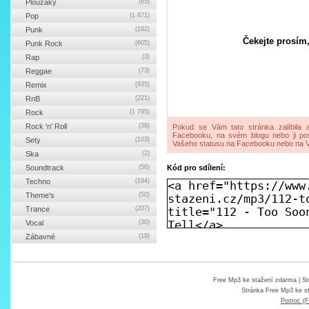
Ploužáky
(65)
Pop
(1 871)
Punk
(192)
Čekejte prosím,
Punk Rock
(605)
Rap
(3)
Reggae
(73)
Remix
(935)
RnB
(221)
Rock
(1 795)
Rock 'n' Roll
(38)
Pokud se Vám tato stránka zalíbila a
Facebooku, na svém blogu nebo ji pos
Sety
(103)
Vašeho statusu na Facebooku nebo na V
Ska
(2)
Soundtrack
(56)
Kód pro sdílení:
Techno
(194)
Theme's
(50)
Trance
(207)
Vocal
(30)
Zábavné
(19)
Free Mp3 ke stažení zdarma
| St
Stránka
Free Mp3 ke s
Pomoc (