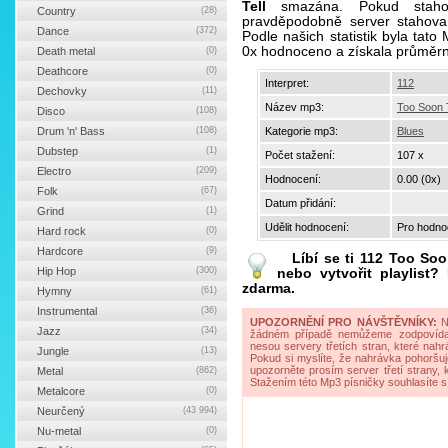
Tell
smazána. Pokud stahov
Country
(28)
pravděpodobně server stahova
Dance
(372)
Podle našich statistik byla tat
0x hodnoceno a získala průměr
Death metal
(0)
Deathcore
(0)
Interpret:
112
Dechovky
(11)
Název mp3:
Too Soon T
Disco
(108)
Drum 'n' Bass
(108)
Kategorie mp3:
Blues
Dubstep
(1)
Počet stažení:
107 x
Electro
(209)
Hodnocení:
0.00 (0x)
Folk
(67)
Datum přidání:
Grind
(1)
Udělit hodnocení:
Pro hodnoc
Hard rock
(0)
Hardcore
(9)
Líbí se ti
112 Too Soo
Hip Hop
(300)
nebo vytvořit playlist
zdarma.
Hymny
(61)
Instrumental
(36)
UPOZORNĚNÍ PRO NÁVŠTĚVNÍKY:
Na
Jazz
(34)
žádném případě nemůžeme zodpovídat 
nesou servery třetích stran, které nahrá
Jungle
(13)
Pokud si myslíte, že nahrávka pohoršuj
upozorněte prosím server třetí strany,
Metal
(862)
Stažením této Mp3 písničky souhlasíte s
Metalcore
(0)
Neurčený
(43 994)
Nu-metal
(0)