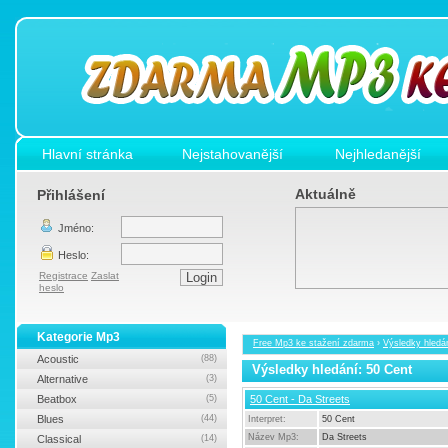
Hlavní stránka
Nejstahovanější
Nejhledanější
Aktuálně
Přihlášení
Jméno:
Heslo:
Registrace
Zaslat
heslo
Kategorie Mp3
Free Mp3 ke stažení zdarma
›
Výsledky hledá
Acoustic
(88)
Výsledky hledání: 50 Cent
Alternative
(3)
Beatbox
(5)
50 Cent - Da Streets
Blues
(44)
Interpret:
50 Cent
Název Mp3:
Da Streets
Classical
(14)