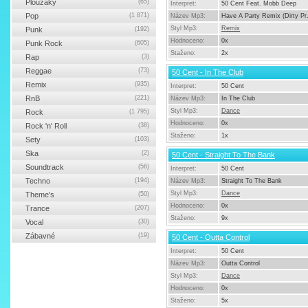
Ploužáky
(65)
Interpret:
50 Cent Feat. Mobb Deep
Pop
(1 871)
Název Mp3:
Have A Party Remix (Dirty Pr.
Styl Mp3:
Remix
Punk
(192)
Hodnoceno:
0x
Punk Rock
(605)
Staženo:
2x
Rap
(3)
Reggae
(73)
50 Cent - In The Club
Remix
(935)
Interpret:
50 Cent
RnB
(221)
Název Mp3:
In The Club
Styl Mp3:
Dance
Rock
(1 795)
Hodnoceno:
0x
Rock 'n' Roll
(38)
Staženo:
1x
Sety
(103)
Ska
(2)
50 Cent - Straight To The Bank
Soundtrack
(56)
Interpret:
50 Cent
Techno
(194)
Název Mp3:
Straight To The Bank
Styl Mp3:
Dance
Theme's
(50)
Hodnoceno:
0x
Trance
(207)
Staženo:
9x
Vocal
(30)
Zábavné
(19)
50 Cent - Outta Control
Interpret:
50 Cent
Název Mp3:
Outta Control
Styl Mp3:
Dance
Hodnoceno:
0x
Staženo:
5x