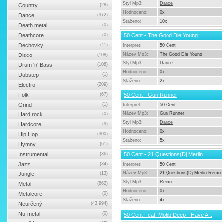
Styl Mp3:
Dance
Country
(28)
Hodnoceno:
0x
Dance
(372)
Staženo:
10x
Death metal
(0)
Deathcore
(0)
50 Cent - The Good Die Young
Dechovky
(11)
Interpret:
50 Cent
Název Mp3:
The Good Die Young
Disco
(108)
Styl Mp3:
Dance
Drum 'n' Bass
(108)
Hodnoceno:
0x
Dubstep
(1)
Staženo:
2x
Electro
(209)
Folk
(67)
50 Cent - Gun Runner
Grind
(1)
Interpret:
50 Cent
Název Mp3:
Gun Runner
Hard rock
(0)
Styl Mp3:
Dance
Hardcore
(9)
Hodnoceno:
0x
Hip Hop
(300)
Staženo:
5x
Hymny
(61)
Instrumental
(36)
50 Cent - 21 Questions(Dj Merlin ..
Jazz
(34)
Interpret:
50 Cent
Název Mp3:
21 Questions(Dj Merlin Remix
Jungle
(13)
Styl Mp3:
Remix
Metal
(862)
Hodnoceno:
0x
Metalcore
(0)
Staženo:
4x
Neurčený
(43 994)
Nu-metal
(0)
50 Cent Feat. Mobb Deep - Have A ..