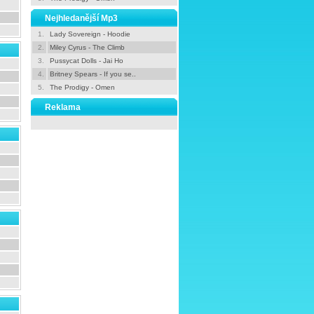
Nejhledanější Mp3
1.
Lady Sovereign - Hoodie
2.
Miley Cyrus - The Climb
3.
Pussycat Dolls - Jai Ho
4.
Britney Spears - If you se..
5.
The Prodigy - Omen
Reklama