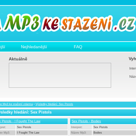
jší
Nejhledanější
FAQ
Vyh
Aktuálně
Inter
Náz
ee Mp3 ke stažení zdarma
›
Výsledky hledání: Sex Pistols
sledky hledání: Sex Pistols
 Pistols - I Fought The Law
Sex Pistols - Bodies
rpret:
Sex Pistols
Interpret:
Sex Pistols
ev Mp3:
I Fought The Law
Název Mp3:
Bodies