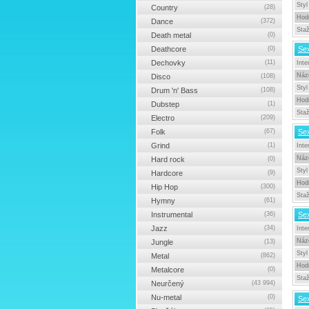
Styl
Country
(28)
Hod
Dance
(372)
Sta
Death metal
(0)
Deathcore
(0)
Sex
Dechovky
(11)
Inte
Náz
Disco
(108)
Styl
Drum 'n' Bass
(108)
Hod
Dubstep
(1)
Sta
Electro
(209)
Folk
(67)
Sex
Grind
(1)
Inte
Náz
Hard rock
(0)
Styl
Hardcore
(9)
Hod
Hip Hop
(300)
Sta
Hymny
(61)
Instrumental
(36)
Sex
Jazz
(34)
Inte
Náz
Jungle
(13)
Styl
Metal
(862)
Hod
Metalcore
(0)
Sta
Neurčený
(43 994)
Nu-metal
(0)
Sex