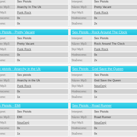
rpret:
Sex Pistols
Interpret:
Sex Pistols
ev Mp3:
Anarchy In The Uk
Název Mp3:
Pretty Vacant
 Mp3:
Punk Rock
Styl Mp3:
Punk Rock
noceno:
0x
Hodnoceno:
0x
ženo:
0x
Staženo:
2x
 Pistols - Pretty Vacant
Sex Pistols - Rock Around The Clock
rpret:
Sex Pistols
Interpret:
Sex Pistols
ev Mp3:
Pretty Vacant
Název Mp3:
Rock Around The Clock
 Mp3:
Punk Rock
Styl Mp3:
Punk Rock
noceno:
0x
Hodnoceno:
0x
ženo:
0x
Staženo:
2x
 pistols - Anarchy in the Uk
Sex Pistols - God Save the Queen
rpret:
Sex pistols
Interpret:
Sex Pistols
ev Mp3:
Anarchy in the Uk
Název Mp3:
God Save the Queen
 Mp3:
Punk Rock
Styl Mp3:
Neurčený
noceno:
0x
Hodnoceno:
0x
ženo:
1x
Staženo:
1x
 Pistols - EMI
Sex Pistols - Road Runner
rpret:
Sex Pistols
Interpret:
Sex Pistols
ev Mp3:
EMI
Název Mp3:
Road Runner
 Mp3:
Neurčený
Styl Mp3:
Neurčený
noceno:
0x
Hodnoceno:
0x
ženo:
1x
Staženo:
0x