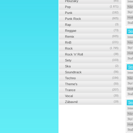
Ploužáky
(65)
Inte
Pop
(1 871)
Náz
Styl
Punk
(192)
Hod
Punk Rock
(605)
Sta
Rap
(3)
Reggae
(73)
Sex
Remix
(935)
Inte
RnB
(221)
Náz
Styl
Rock
(1 795)
Hod
Rock 'n' Roll
(38)
Sta
Sety
(103)
Ska
(2)
Sex
Soundtrack
(56)
Inte
Techno
(194)
Náz
Styl
Theme's
(50)
Hod
Trance
(207)
Sta
Vocal
(30)
Zábavné
(19)
Sex
Inte
Náz
Styl
Hod
Sta