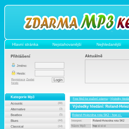
Hlavní stránka
Nejstahovanější
Nejhledanější
Aktuálně
Přihlášení
Jméno:
Heslo:
Registrace
Zaslat
heslo
Kategorie Mp3
Free Mp3 ke stažení zdarma
›
Výsledky hledá
Acoustic
(88)
Výsledky hledání: Roland-Hvie
Alternative
(3)
Beatbox
(5)
Roland-Hviezdna rota SK2 - hop ci..
Blues
(44)
Interpret:
Roland-Hviezdna rota SK2
Název Mp3:
hop ci ci ci
Classical
(14)