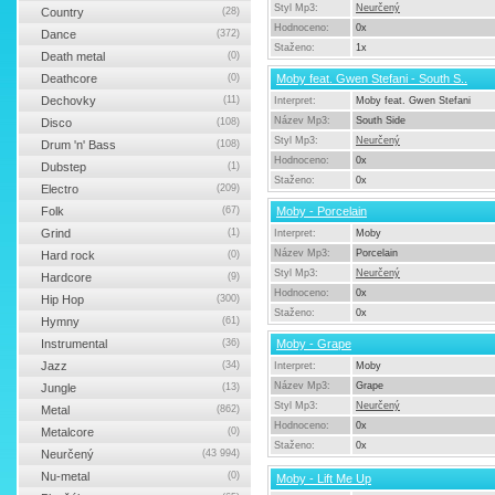
Styl Mp3:
Neurčený
Country
(28)
Hodnoceno:
0x
Dance
(372)
Staženo:
1x
Death metal
(0)
Deathcore
(0)
Moby feat. Gwen Stefani - South S..
Dechovky
(11)
Interpret:
Moby feat. Gwen Stefani
Název Mp3:
South Side
Disco
(108)
Styl Mp3:
Neurčený
Drum 'n' Bass
(108)
Hodnoceno:
0x
Dubstep
(1)
Staženo:
0x
Electro
(209)
Folk
(67)
Moby - Porcelain
Grind
(1)
Interpret:
Moby
Název Mp3:
Porcelain
Hard rock
(0)
Styl Mp3:
Neurčený
Hardcore
(9)
Hodnoceno:
0x
Hip Hop
(300)
Staženo:
0x
Hymny
(61)
Instrumental
(36)
Moby - Grape
Jazz
(34)
Interpret:
Moby
Název Mp3:
Grape
Jungle
(13)
Styl Mp3:
Neurčený
Metal
(862)
Hodnoceno:
0x
Metalcore
(0)
Staženo:
0x
Neurčený
(43 994)
Nu-metal
(0)
Moby - Lift Me Up