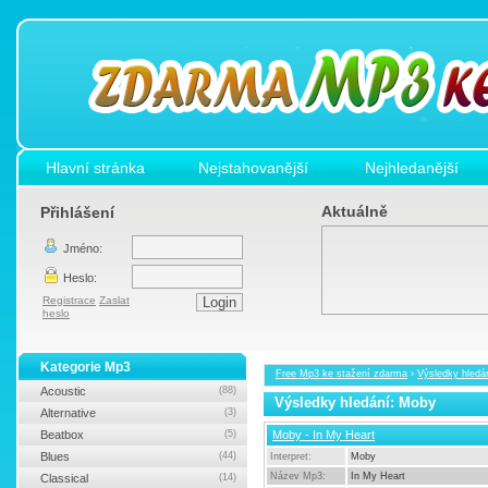
Hlavní stránka
Nejstahovanější
Nejhledanější
Aktuálně
Přihlášení
Jméno:
Heslo:
Registrace
Zaslat
heslo
Kategorie Mp3
Free Mp3 ke stažení zdarma
›
Výsledky hledá
Acoustic
(88)
Výsledky hledání: Moby
Alternative
(3)
Beatbox
(5)
Moby - In My Heart
Blues
(44)
Interpret:
Moby
Název Mp3:
In My Heart
Classical
(14)