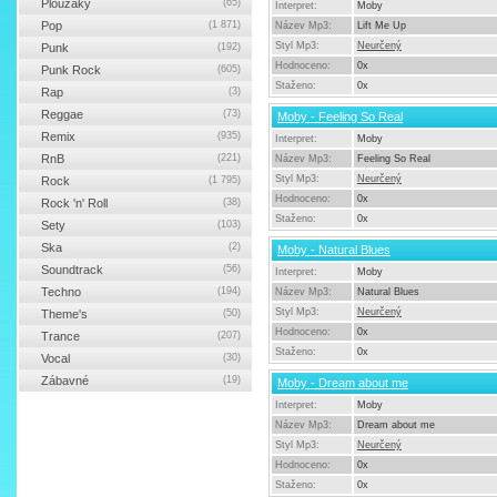
Ploužáky
(65)
Interpret:
Moby
Pop
(1 871)
Název Mp3:
Lift Me Up
Styl Mp3:
Neurčený
Punk
(192)
Hodnoceno:
0x
Punk Rock
(605)
Staženo:
0x
Rap
(3)
Reggae
(73)
Moby - Feeling So Real
Remix
(935)
Interpret:
Moby
RnB
(221)
Název Mp3:
Feeling So Real
Styl Mp3:
Neurčený
Rock
(1 795)
Hodnoceno:
0x
Rock 'n' Roll
(38)
Staženo:
0x
Sety
(103)
Ska
(2)
Moby - Natural Blues
Soundtrack
(56)
Interpret:
Moby
Techno
(194)
Název Mp3:
Natural Blues
Styl Mp3:
Neurčený
Theme's
(50)
Hodnoceno:
0x
Trance
(207)
Staženo:
0x
Vocal
(30)
Zábavné
(19)
Moby - Dream about me
Interpret:
Moby
Název Mp3:
Dream about me
Styl Mp3:
Neurčený
Hodnoceno:
0x
Staženo:
0x