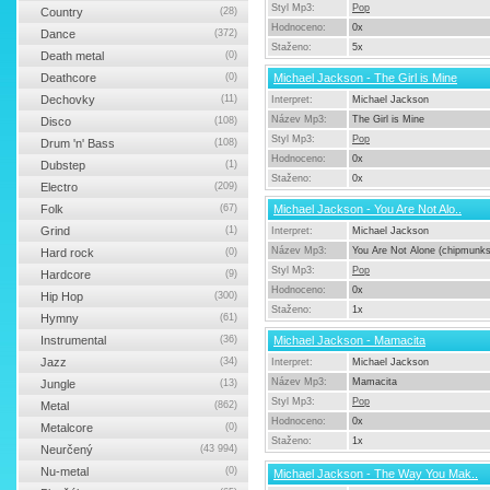
Styl Mp3:
Pop
Country
(28)
Hodnoceno:
0x
Dance
(372)
Staženo:
5x
Death metal
(0)
Deathcore
(0)
Michael Jackson - The Girl is Mine
Dechovky
(11)
Interpret:
Michael Jackson
Název Mp3:
The Girl is Mine
Disco
(108)
Styl Mp3:
Pop
Drum 'n' Bass
(108)
Hodnoceno:
0x
Dubstep
(1)
Staženo:
0x
Electro
(209)
Folk
(67)
Michael Jackson - You Are Not Alo..
Grind
(1)
Interpret:
Michael Jackson
Název Mp3:
You Are Not Alone (chipmunks
Hard rock
(0)
Styl Mp3:
Pop
Hardcore
(9)
Hodnoceno:
0x
Hip Hop
(300)
Staženo:
1x
Hymny
(61)
Instrumental
(36)
Michael Jackson - Mamacita
Jazz
(34)
Interpret:
Michael Jackson
Název Mp3:
Mamacita
Jungle
(13)
Styl Mp3:
Pop
Metal
(862)
Hodnoceno:
0x
Metalcore
(0)
Staženo:
1x
Neurčený
(43 994)
Nu-metal
(0)
Michael Jackson - The Way You Mak..