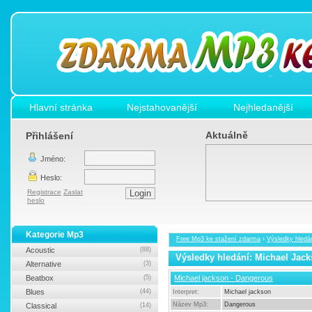
Hlavní stránka
Nejstahovanější
Nejhledanější
Aktuálně
Přihlášení
Jméno:
Heslo:
Registrace
Zaslat
heslo
Kategorie Mp3
Free Mp3 ke stažení zdarma
›
Výsledky hledá
Acoustic
(88)
Výsledky hledání: Michael Jac
Alternative
(3)
Beatbox
(5)
Michael jackson - Dangerous
Blues
(44)
Interpret:
Michael jackson
Název Mp3:
Dangerous
Classical
(14)