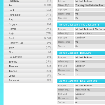
Ploužáky
(65)
Interpret:
Michael Jackson
Pop
(1 871)
Název Mp3:
The Way You Make Me Feel
Styl Mp3:
Pop
Punk
(192)
Hodnoceno:
0x
Punk Rock
(605)
Staženo:
2x
Rap
(3)
Reggae
(73)
Michael Jackson & The Jackson - I..
Remix
(935)
Interpret:
Michael Jackson & The Jack
RnB
(221)
Název Mp3:
I Want You Back
Styl Mp3:
Neurčený
Rock
(1 795)
Hodnoceno:
0x
Rock 'n' Roll
(38)
Staženo:
0x
Sety
(103)
Ska
(2)
Michael Jackson - Bad 2006
Soundtrack
(56)
Interpret:
Michael Jackson
Techno
(194)
Název Mp3:
Bad 2006
Styl Mp3:
Neurčený
Theme's
(50)
Hodnoceno:
0x
Trance
(207)
Staženo:
1x
Vocal
(30)
Zábavné
(19)
Michael Jackson - Rock With You
Interpret:
Michael Jackson
Název Mp3:
Rock With You
Styl Mp3:
Neurčený
Hodnoceno:
0x
Staženo:
0x