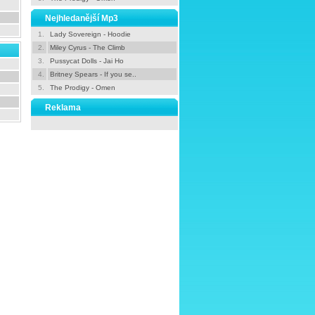
Nejhledanější Mp3
1.
Lady Sovereign - Hoodie
2.
Miley Cyrus - The Climb
3.
Pussycat Dolls - Jai Ho
4.
Britney Spears - If you se..
5.
The Prodigy - Omen
Reklama