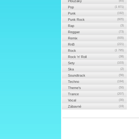
Ploužáky
(65)
Pop
(1 871)
Punk
(192)
Punk Rock
(605)
Rap
(3)
Reggae
(73)
Remix
(935)
RnB
(221)
Rock
(1 795)
Rock 'n' Roll
(38)
Sety
(103)
Ska
(2)
Soundtrack
(56)
Techno
(194)
Theme's
(50)
Trance
(207)
Vocal
(30)
Zábavné
(19)