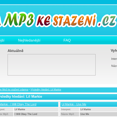
jší
Nejhledanější
FAQ
Vyh
Aktuálně
Inter
Náz
ee Mp3 ke stažení zdarma
›
Výsledky hledání: Lil Markie
sledky hledání: Lil Markie
 Markie - I Will Obey The Lord
Lil Markie - Use Me
rpret:
Lil Markie
Interpret:
Lil Markie
ev Mp3:
I Will Obey The Lord
Název Mp3:
Use Me