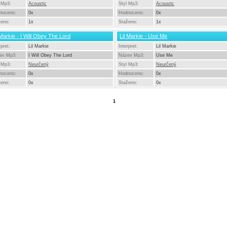
 Mp3:
Acoustic
Styl Mp3:
Acoustic
noceno:
0x
Hodnoceno:
0x
ženo:
1x
Staženo:
1x
 Markie - I Will Obey The Lord
Lil Markie - Use Me
rpret:
Lil Markie
Interpret:
Lil Markie
ev Mp3:
I Will Obey The Lord
Název Mp3:
Use Me
 Mp3:
Neurčený
Styl Mp3:
Neurčený
noceno:
0x
Hodnoceno:
0x
ženo:
0x
Staženo:
0x
1