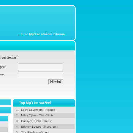
...
Free Mp3 ke stažení zdarma
ledávání
pret:
ev:
Top Mp3 ke stažení
1.
Lady Sovereign - Hoodie
2.
Miley Cyrus - The Climb
3.
Pussycat Dolls - Jai Ho
4.
Britney Spears - If you se..
5.
The Prodigy - Omen