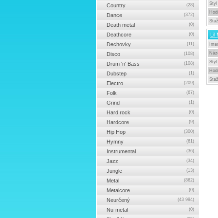
Styl
Country
(28)
Hod
Dance
(372)
Sta
Death metal
(0)
Deathcore
(0)
Lil
Dechovky
(11)
Inte
Náz
Disco
(108)
Styl
Drum 'n' Bass
(108)
Hod
Dubstep
(1)
Sta
Electro
(209)
Folk
(67)
Grind
(1)
Hard rock
(0)
Hardcore
(9)
Hip Hop
(300)
Hymny
(61)
Instrumental
(36)
Jazz
(34)
Jungle
(13)
Metal
(862)
Metalcore
(0)
Neurčený
(43 994)
Nu-metal
(0)