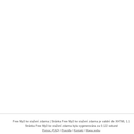
Free Mp3 ke stažení zdarma
| Stránka Free Mp3 ke stažení zdarma je validní dle XHTML 1.1
Stránka
Free Mp3 ke stažení zdarma
byla vygenerována za 0.122 sekund
Pomoc (FAQ)
|
Pravidla
|
Kontakt
|
Mapa webu