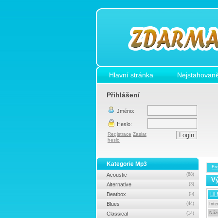
Hlavní stránka
Nejstahovaně
Přihlášení
Jméno:
Heslo:
Registrace
Zaslat
heslo
Kategorie Mp3
Fr
Acoustic
(88)
Vý
Alternative
(3)
Beatbox
(5)
Lil
Blues
(44)
Inte
Náz
Classical
(14)