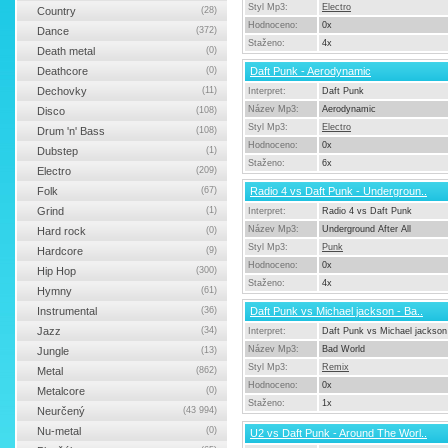
Styl Mp3:
Electro
Country
(28)
Hodnoceno:
0x
Dance
(372)
Staženo:
4x
Death metal
(0)
Deathcore
(0)
Daft Punk - Aerodynamic
Dechovky
(11)
Interpret:
Daft Punk
Název Mp3:
Aerodynamic
Disco
(108)
Styl Mp3:
Electro
Drum 'n' Bass
(108)
Hodnoceno:
0x
Dubstep
(1)
Staženo:
6x
Electro
(209)
Folk
(67)
Radio 4 vs Daft Punk - Undergroun..
Grind
(1)
Interpret:
Radio 4 vs Daft Punk
Název Mp3:
Underground After All
Hard rock
(0)
Styl Mp3:
Punk
Hardcore
(9)
Hodnoceno:
0x
Hip Hop
(300)
Staženo:
4x
Hymny
(61)
Instrumental
(36)
Daft Punk vs Michael jackson - Ba..
Jazz
(34)
Interpret:
Daft Punk vs Michael jackson
Název Mp3:
Bad World
Jungle
(13)
Styl Mp3:
Remix
Metal
(862)
Hodnoceno:
0x
Metalcore
(0)
Staženo:
1x
Neurčený
(43 994)
Nu-metal
(0)
U2 vs Daft Punk - Around The Worl..