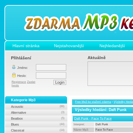
Hlavní stránka
Nejstahovanější
Nejhledanější
Aktuálně
Přihlášení
Jméno:
Heslo:
Registrace
Zaslat
heslo
Kategorie Mp3
Free Mp3 ke stažení zdarma
›
Výsledky hledá
Acoustic
(88)
Výsledky hledání: Daft Punk
Alternative
(3)
Beatbox
(5)
Daft Punk - Face To Face
Blues
(44)
Interpret:
Daft Punk
Název Mp3:
Face To Face
Classical
(14)