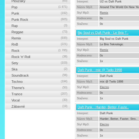
Ploužáky
(65)
Interpret:
U2 vs Daft Punk
Pop
(1 871)
Název Mp3:
Around The World On New Yea
Styl Mp3:
Remix
Punk
(192)
Hodnoceno:
0x
Punk Rock
(605)
Staženo:
0x
Rap
(3)
Reggae
(73)
Big Soul vs Daft Punk - Le Brio T..
Remix
(935)
Interpret:
Big Soul vs Daft Punk
RnB
(221)
Název Mp3:
Le Brio Teknologic
Styl Mp3:
Remix
Rock
(1 795)
Hodnoceno:
0x
Rock 'n' Roll
(38)
Staženo:
1x
Sety
(103)
Ska
(2)
Daft Punk - mix @ Twilo 1998
Soundtrack
(56)
Interpret:
Daft Punk
Techno
(194)
Název Mp3:
mix @ Twilo 1998
Styl Mp3:
Electro
Theme's
(50)
Hodnoceno:
0x
Trance
(207)
Staženo:
1x
Vocal
(30)
Zábavné
(19)
Daft Punk - Harder, Better, Faste..
Interpret:
Daft Punk
Název Mp3:
Harder, Better, Faster, Stro..
Styl Mp3:
Electro
Hodnoceno:
0x
Staženo:
1x