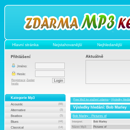
Hlavní stránka
Nejstahovanější
Nejhledanější
Aktuálně
Přihlášení
Jméno:
Heslo:
Registrace
Zaslat
heslo
Kategorie Mp3
Free Mp3 ke stažení zdarma
›
Výsledky hledá
Acoustic
(88)
Výsledky hledání: Bob Marley
Alternative
(3)
Beatbox
(5)
Bob Marley - Pictures of
Blues
(44)
Interpret:
Bob Marley
Název Mp3:
Pictures of
Classical
(14)