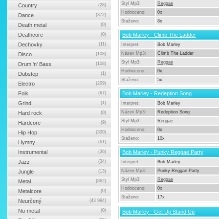
Styl Mp3:
Reggae
Country
(28)
Hodnoceno:
0x
Dance
(372)
Staženo:
8x
Death metal
(0)
Deathcore
(0)
Bob Marley - Climb The Ladder
Dechovky
(11)
Interpret:
Bob Marley
Název Mp3:
Climb The Ladder
Disco
(108)
Styl Mp3:
Reggae
Drum 'n' Bass
(108)
Hodnoceno:
0x
Dubstep
(1)
Staženo:
5x
Electro
(209)
Folk
(67)
Bob Marley - Redeption Song
Grind
(1)
Interpret:
Bob Marley
Název Mp3:
Redeption Song
Hard rock
(0)
Styl Mp3:
Reggae
Hardcore
(9)
Hodnoceno:
0x
Hip Hop
(300)
Staženo:
10x
Hymny
(61)
Instrumental
(36)
Bob Marley - Punky Reggae Party
Jazz
(34)
Interpret:
Bob Marley
Název Mp3:
Punky Reggae Party
Jungle
(13)
Styl Mp3:
Reggae
Metal
(862)
Hodnoceno:
0x
Metalcore
(0)
Staženo:
17x
Neurčený
(43 994)
Nu-metal
(0)
Bob Marley - Get Up Stand Up