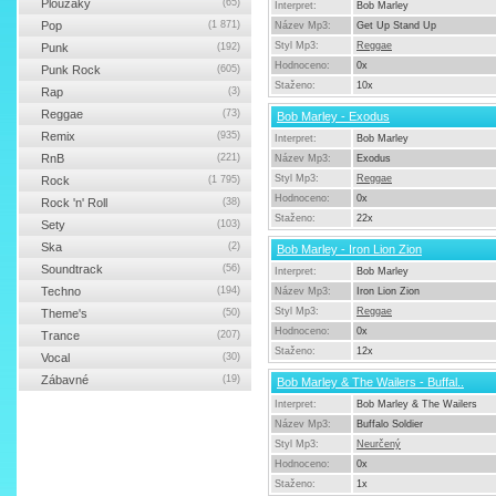
Ploužáky
(65)
Interpret:
Bob Marley
Pop
(1 871)
Název Mp3:
Get Up Stand Up
Styl Mp3:
Reggae
Punk
(192)
Hodnoceno:
0x
Punk Rock
(605)
Staženo:
10x
Rap
(3)
Reggae
(73)
Bob Marley - Exodus
Remix
(935)
Interpret:
Bob Marley
RnB
(221)
Název Mp3:
Exodus
Styl Mp3:
Reggae
Rock
(1 795)
Hodnoceno:
0x
Rock 'n' Roll
(38)
Staženo:
22x
Sety
(103)
Ska
(2)
Bob Marley - Iron Lion Zion
Soundtrack
(56)
Interpret:
Bob Marley
Techno
(194)
Název Mp3:
Iron Lion Zion
Styl Mp3:
Reggae
Theme's
(50)
Hodnoceno:
0x
Trance
(207)
Staženo:
12x
Vocal
(30)
Zábavné
(19)
Bob Marley & The Wailers - Buffal..
Interpret:
Bob Marley & The Wailers
Název Mp3:
Buffalo Soldier
Styl Mp3:
Neurčený
Hodnoceno:
0x
Staženo:
1x