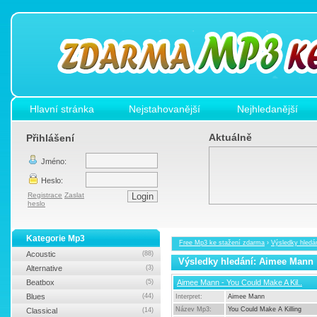
Hlavní stránka
Nejstahovanější
Nejhledanější
Aktuálně
Přihlášení
Jméno:
Heslo:
Registrace
Zaslat
heslo
Kategorie Mp3
Free Mp3 ke stažení zdarma
›
Výsledky hledá
Acoustic
(88)
Výsledky hledání: Aimee Mann
Alternative
(3)
Beatbox
(5)
Aimee Mann - You Could Make A Kil..
Blues
(44)
Interpret:
Aimee Mann
Název Mp3:
You Could Make A Killing
Classical
(14)