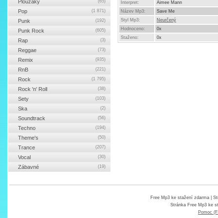
Ploužáky
(65)
Interpret:
Aimee Mann
Pop
(1 871)
Název Mp3:
Save Me
Styl Mp3:
Neurčený
Punk
(192)
Hodnoceno:
0x
Punk Rock
(605)
Staženo:
0x
Rap
(3)
Reggae
(73)
Remix
(935)
RnB
(221)
Rock
(1 795)
Rock 'n' Roll
(38)
Sety
(103)
Ska
(2)
Soundtrack
(56)
Techno
(194)
Theme's
(50)
Trance
(207)
Vocal
(30)
Zábavné
(19)
Free Mp3 ke stažení zdarma
| St
Stránka
Free Mp3 ke s
Pomoc (