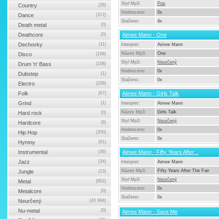
Styl Mp3:
Pop
Country
(28)
Hodnoceno:
0x
Dance
(372)
Staženo:
4x
Death metal
(0)
Deathcore
(0)
Aimee Mann - One
Dechovky
(11)
Interpret:
Aimee Mann
Název Mp3:
One
Disco
(108)
Styl Mp3:
Neurčený
Drum 'n' Bass
(108)
Hodnoceno:
0x
Dubstep
(1)
Staženo:
0x
Electro
(209)
Folk
(67)
Aimee Mann - Girls Talk
Grind
(1)
Interpret:
Aimee Mann
Název Mp3:
Girls Talk
Hard rock
(0)
Styl Mp3:
Neurčený
Hardcore
(9)
Hodnoceno:
0x
Hip Hop
(300)
Staženo:
0x
Hymny
(61)
Instrumental
(36)
Aimee Mann - Fifty Years After ..
Jazz
(34)
Interpret:
Aimee Mann
Název Mp3:
Fifty Years After The Fair
Jungle
(13)
Styl Mp3:
Neurčený
Metal
(862)
Hodnoceno:
0x
Metalcore
(0)
Staženo:
0x
Neurčený
(43 994)
Nu-metal
(0)
Aimee Mann - Save Me