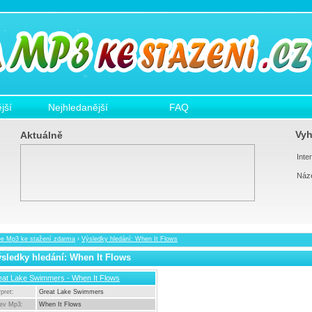
jší
Nejhledanější
FAQ
Vyh
Aktuálně
Inter
Náz
ee Mp3 ke stažení zdarma
›
Výsledky hledání: When It Flows
sledky hledání: When It Flows
eat Lake Swimmers - When It Flows
rpret:
Great Lake Swimmers
ev Mp3:
When It Flows