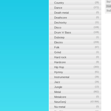
Styl
Country
(28)
Hod
Dance
(372)
Sta
Death metal
(0)
Deathcore
(0)
Dechovky
(11)
Disco
(108)
Drum 'n' Bass
(108)
Dubstep
(1)
Electro
(209)
Folk
(67)
Grind
(1)
Hard rock
(0)
Hardcore
(9)
Hip Hop
(300)
Hymny
(61)
Instrumental
(36)
Jazz
(34)
Jungle
(13)
Metal
(862)
Metalcore
(0)
Neurčený
(43 994)
Nu-metal
(0)