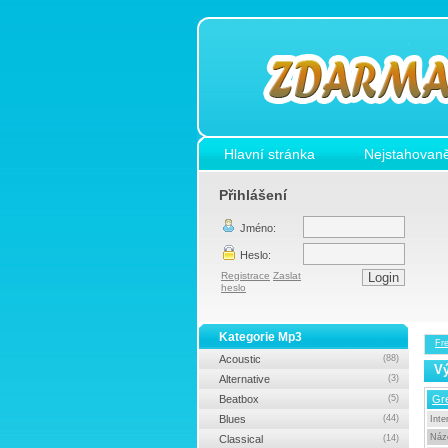
Hlavní stránka
Nejstahovaně
Přihlášení
Jméno:
Heslo:
Registrace
Zaslat
heslo
Kategorie Mp3
Fr
Acoustic
(88)
Vý
Alternative
(3)
Beatbox
(5)
Gr
Blues
(44)
Inte
Náz
Classical
(14)