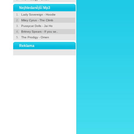
Nejhledanější Mp3
1.
Lady Sovereign - Hoodie
2.
Miley Cyrus - The Climb
3.
Pussycat Dolls - Jai Ho
4.
Britney Spears - If you se..
5.
The Prodigy - Omen
Reklama