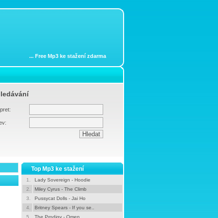
...
Free Mp3 ke stažení zdarma
ledávání
pret:
ev:
Top Mp3 ke stažení
1.
Lady Sovereign - Hoodie
2.
Miley Cyrus - The Climb
3.
Pussycat Dolls - Jai Ho
4.
Britney Spears - If you se..
5.
The Prodigy - Omen