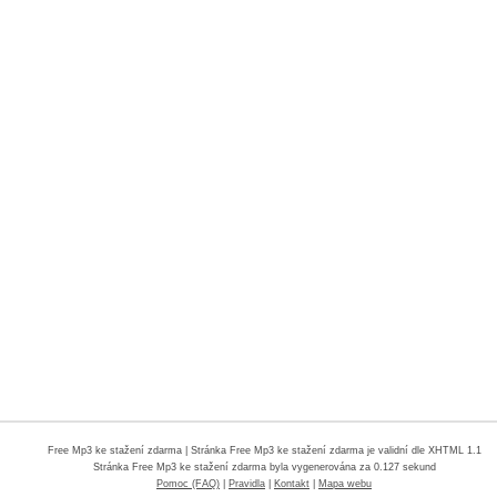
Free Mp3 ke stažení zdarma
| Stránka Free Mp3 ke stažení zdarma je validní dle XHTML 1.1
Stránka
Free Mp3 ke stažení zdarma
byla vygenerována za 0.127 sekund
Pomoc (FAQ)
|
Pravidla
|
Kontakt
|
Mapa webu