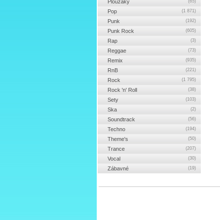
Ploužáky
(65)
Pop
(1 871)
Punk
(192)
Punk Rock
(605)
Rap
(3)
Reggae
(73)
Remix
(935)
RnB
(221)
Rock
(1 795)
Rock 'n' Roll
(38)
Sety
(103)
Ska
(2)
Soundtrack
(56)
Techno
(194)
Theme's
(50)
Trance
(207)
Vocal
(30)
Zábavné
(19)