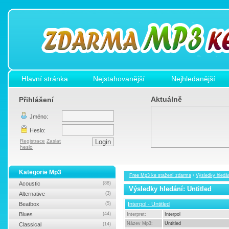
Hlavní stránka
Nejstahovanější
Nejhledanější
Aktuálně
Přihlášení
Jméno:
Heslo:
Registrace
Zaslat
heslo
Kategorie Mp3
Free Mp3 ke stažení zdarma
›
Výsledky hledán
Acoustic
(88)
Výsledky hledání: Untitled
Alternative
(3)
Beatbox
(5)
Interpol - Untitled
Blues
(44)
Interpret:
Interpol
Název Mp3:
Untitled
Classical
(14)