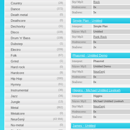
Styl Mp3:
Rock
Country
(28)
Hodnoceno:
0x
Dance
(372)
Staženo:
5x
Death metal
(0)
Deathcore
(0)
Simple Plan - Untitled
Dechovky
(11)
Interpret:
Simple Plan
Název Mp3:
Untitled
Disco
(108)
Styl Mp3:
Punk Rock
Drum 'n' Bass
(108)
Hodnoceno:
0x
Dubstep
(1)
Staženo:
2x
Electro
(209)
Folk
(67)
Phasmid - Untitled Demo
Grind
(1)
Interpret:
Phasmid
Název Mp3:
Untitled Demo
Hard rock
(0)
Styl Mp3:
Neurčený
Hardcore
(9)
Hodnoceno:
0x
Hip Hop
(300)
Staženo:
0x
Hymny
(61)
Instrumental
(36)
Higgins - Michael Untitled Livekwh
Jazz
(34)
Interpret:
Higgins
Název Mp3:
Michael Untitled Livekwh
Jungle
(13)
Styl Mp3:
Neurčený
Metal
(862)
Hodnoceno:
0x
Metalcore
(0)
Staženo:
0x
Neurčený
(43 994)
Nu-metal
(0)
James - Untitled