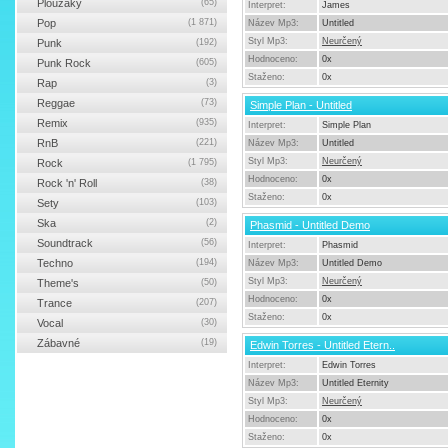
Ploužáky
(65)
Interpret:
James
Pop
(1 871)
Název Mp3:
Untitled
Styl Mp3:
Neurčený
Punk
(192)
Hodnoceno:
0x
Punk Rock
(605)
Staženo:
0x
Rap
(3)
Reggae
(73)
Simple Plan - Untitled
Remix
(935)
Interpret:
Simple Plan
RnB
(221)
Název Mp3:
Untitled
Styl Mp3:
Neurčený
Rock
(1 795)
Hodnoceno:
0x
Rock 'n' Roll
(38)
Staženo:
0x
Sety
(103)
Ska
(2)
Phasmid - Untitled Demo
Soundtrack
(56)
Interpret:
Phasmid
Techno
(194)
Název Mp3:
Untitled Demo
Styl Mp3:
Neurčený
Theme's
(50)
Hodnoceno:
0x
Trance
(207)
Staženo:
0x
Vocal
(30)
Zábavné
(19)
Edwin Torres - Untitled Etern..
Interpret:
Edwin Torres
Název Mp3:
Untitled Eternity
Styl Mp3:
Neurčený
Hodnoceno:
0x
Staženo:
0x