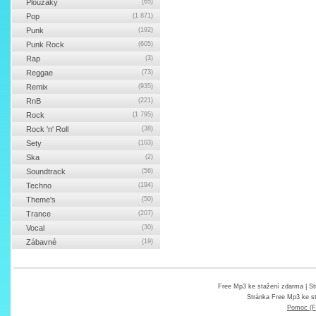
Ploužáky
(65)
Pop
(1 871)
Punk
(192)
Punk Rock
(605)
Rap
(3)
Reggae
(73)
Remix
(935)
RnB
(221)
Rock
(1 795)
Rock 'n' Roll
(38)
Sety
(103)
Ska
(2)
Soundtrack
(56)
Techno
(194)
Theme's
(50)
Trance
(207)
Vocal
(30)
Zábavné
(19)
Free Mp3 ke stažení zdarma
| St
Stránka
Free Mp3 ke s
Pomoc (