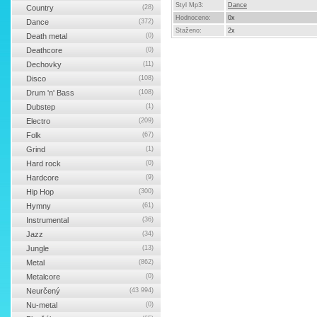
Styl Mp3:
Dance
Country
(28)
Hodnoceno:
0x
Dance
(372)
Staženo:
2x
Death metal
(0)
Deathcore
(0)
Dechovky
(11)
Disco
(108)
Drum 'n' Bass
(108)
Dubstep
(1)
Electro
(209)
Folk
(67)
Grind
(1)
Hard rock
(0)
Hardcore
(9)
Hip Hop
(300)
Hymny
(61)
Instrumental
(36)
Jazz
(34)
Jungle
(13)
Metal
(862)
Metalcore
(0)
Neurčený
(43 994)
Nu-metal
(0)