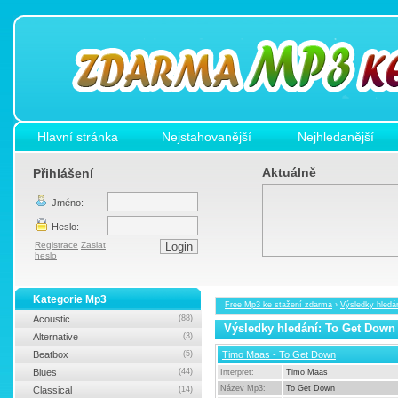
Hlavní stránka
Nejstahovanější
Nejhledanější
Aktuálně
Přihlášení
Jméno:
Heslo:
Registrace
Zaslat
heslo
Kategorie Mp3
Free Mp3 ke stažení zdarma
›
Výsledky hledá
Acoustic
(88)
Výsledky hledání: To Get Down
Alternative
(3)
Beatbox
(5)
Timo Maas - To Get Down
Blues
(44)
Interpret:
Timo Maas
Název Mp3:
To Get Down
Classical
(14)