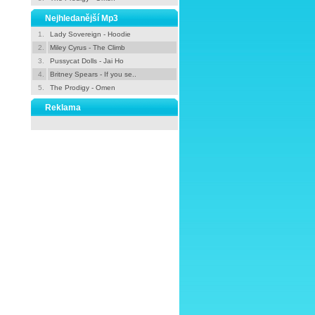
Nejhledanější Mp3
1.
Lady Sovereign - Hoodie
2.
Miley Cyrus - The Climb
3.
Pussycat Dolls - Jai Ho
4.
Britney Spears - If you se..
5.
The Prodigy - Omen
Reklama