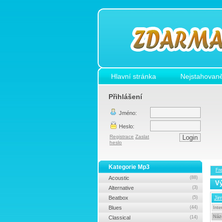
Hlavní stránka
Nejstahovaně
Přihlášení
Jméno:
Heslo:
Registrace
Zaslat
heslo
Kategorie Mp3
Fr
Acoustic
(88)
Vý
Alternative
(3)
Beatbox
(5)
Jim
Blues
(44)
Inte
Náz
Classical
(14)