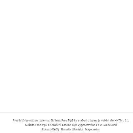
Free Mp3 ke stažení zdarma
| Stránka Free Mp3 ke stažení zdarma je validní dle XHTML 1.1
Stránka
Free Mp3 ke stažení zdarma
byla vygenerována za 0.128 sekund
Pomoc (FAQ)
|
Pravidla
|
Kontakt
|
Mapa webu