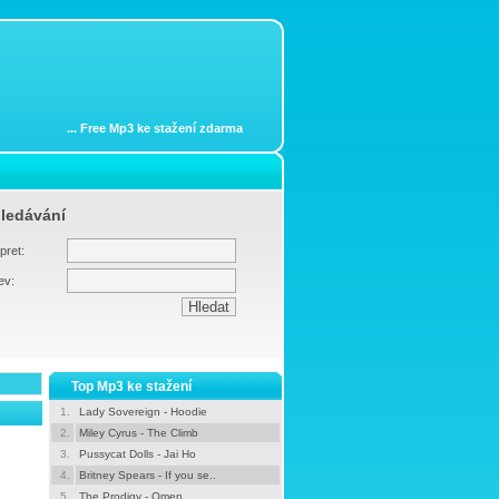
...
Free Mp3 ke stažení zdarma
ledávání
pret:
ev:
Top Mp3 ke stažení
1.
Lady Sovereign - Hoodie
2.
Miley Cyrus - The Climb
3.
Pussycat Dolls - Jai Ho
4.
Britney Spears - If you se..
5.
The Prodigy - Omen