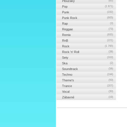
Ploužáky
(65)
Pop
(1 871)
Punk
(192)
Punk Rock
(605)
Rap
(3)
Reggae
(73)
Remix
(935)
RnB
(221)
Rock
(1 795)
Rock 'n' Roll
(38)
Sety
(103)
Ska
(2)
Soundtrack
(56)
Techno
(194)
Theme's
(50)
Trance
(207)
Vocal
(30)
Zábavné
(19)