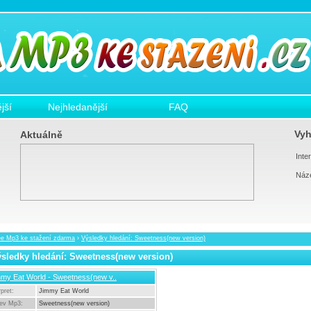
jší
Nejhledanější
FAQ
Vyh
Aktuálně
Inter
Náz
ee Mp3 ke stažení zdarma
›
Výsledky hledání: Sweetness(new version)
sledky hledání: Sweetness(new version)
my Eat World - Sweetness(new v..
rpret:
Jimmy Eat World
ev Mp3:
Sweetness(new version)