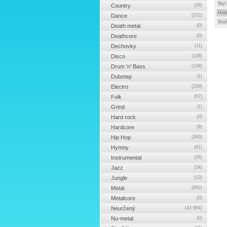
Styl
Country
(28)
Hod
Dance
(372)
Sta
Death metal
(0)
Deathcore
(0)
Dechovky
(11)
Disco
(108)
Drum 'n' Bass
(108)
Dubstep
(1)
Electro
(209)
Folk
(67)
Grind
(1)
Hard rock
(0)
Hardcore
(9)
Hip Hop
(300)
Hymny
(61)
Instrumental
(36)
Jazz
(34)
Jungle
(13)
Metal
(862)
Metalcore
(0)
Neurčený
(43 994)
Nu-metal
(0)