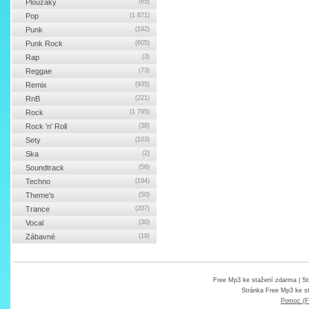
Ploužáky
(65)
Pop
(1 871)
Punk
(192)
Punk Rock
(605)
Rap
(3)
Reggae
(73)
Remix
(935)
RnB
(221)
Rock
(1 795)
Rock 'n' Roll
(38)
Sety
(103)
Ska
(2)
Soundtrack
(56)
Techno
(194)
Theme's
(50)
Trance
(207)
Vocal
(30)
Zábavné
(19)
Free Mp3 ke stažení zdarma
| St
Stránka
Free Mp3 ke s
Pomoc (