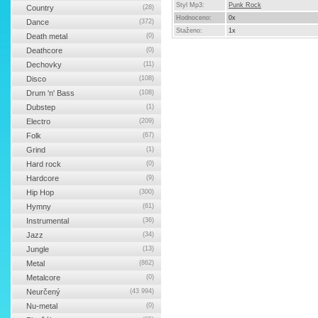
Styl Mp3:
Punk Rock
Country
(28)
Hodnoceno:
0x
Dance
(372)
Staženo:
1x
Death metal
(0)
Deathcore
(0)
Dechovky
(11)
Disco
(108)
Drum 'n' Bass
(108)
Dubstep
(1)
Electro
(209)
Folk
(67)
Grind
(1)
Hard rock
(0)
Hardcore
(9)
Hip Hop
(300)
Hymny
(61)
Instrumental
(36)
Jazz
(34)
Jungle
(13)
Metal
(862)
Metalcore
(0)
Neurčený
(43 994)
Nu-metal
(0)