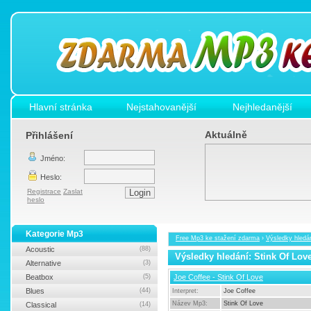
Hlavní stránka
Nejstahovanější
Nejhledanější
Aktuálně
Přihlášení
Jméno:
Heslo:
Registrace
Zaslat
heslo
Kategorie Mp3
Free Mp3 ke stažení zdarma
›
Výsledky hledán
Acoustic
(88)
Výsledky hledání: Stink Of Lov
Alternative
(3)
Beatbox
(5)
Joe Coffee - Stink Of Love
Blues
(44)
Interpret:
Joe Coffee
Název Mp3:
Stink Of Love
Classical
(14)