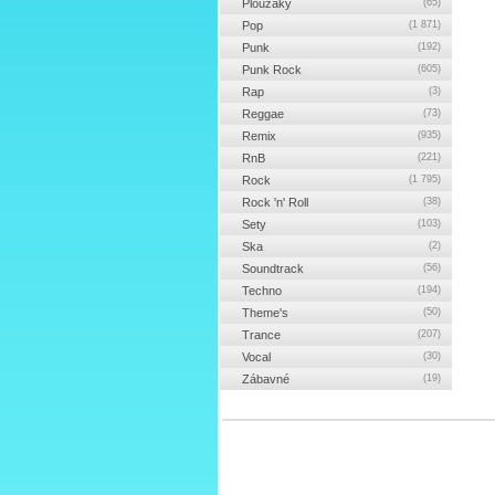
Ploužáky
(65)
Pop
(1 871)
Punk
(192)
Punk Rock
(605)
Rap
(3)
Reggae
(73)
Remix
(935)
RnB
(221)
Rock
(1 795)
Rock 'n' Roll
(38)
Sety
(103)
Ska
(2)
Soundtrack
(56)
Techno
(194)
Theme's
(50)
Trance
(207)
Vocal
(30)
Zábavné
(19)