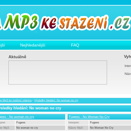
jší
Nejhledanější
FAQ
Vyh
Aktuálně
Inter
Náz
ee Mp3 ke stažení zdarma
›
Výsledky hledání: No woman no cry
sledky hledání: No woman no cry
gees - No woman no cry
Fugees - No Woman No Cry
rpret:
Fugees
Interpret:
Fugees
ev Mp3:
No woman no cry
Název Mp3:
No Woman No Cry