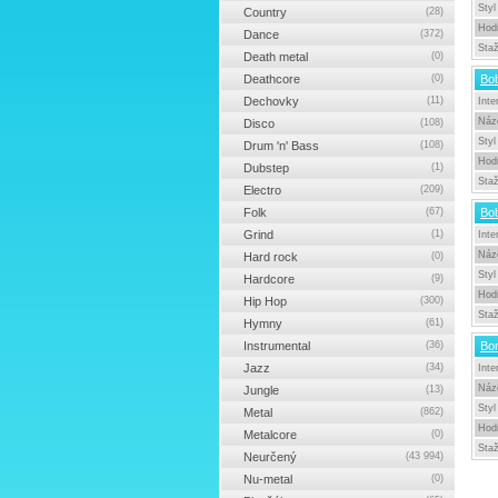
Styl
Country
(28)
Hod
Dance
(372)
Sta
Death metal
(0)
Deathcore
(0)
Bo
Dechovky
(11)
Inte
Náz
Disco
(108)
Styl
Drum 'n' Bass
(108)
Hod
Dubstep
(1)
Sta
Electro
(209)
Folk
(67)
Bo
Grind
(1)
Inte
Náz
Hard rock
(0)
Styl
Hardcore
(9)
Hod
Hip Hop
(300)
Sta
Hymny
(61)
Instrumental
(36)
Bo
Jazz
(34)
Inte
Náz
Jungle
(13)
Styl
Metal
(862)
Hod
Metalcore
(0)
Sta
Neurčený
(43 994)
Nu-metal
(0)