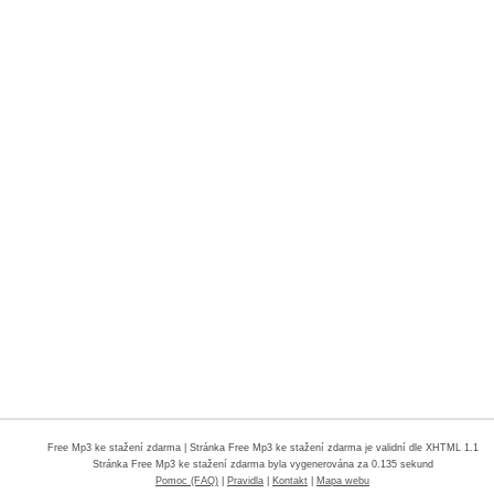
Free Mp3 ke stažení zdarma
| Stránka Free Mp3 ke stažení zdarma je validní dle XHTML 1.1
Stránka
Free Mp3 ke stažení zdarma
byla vygenerována za 0.135 sekund
Pomoc (FAQ)
|
Pravidla
|
Kontakt
|
Mapa webu