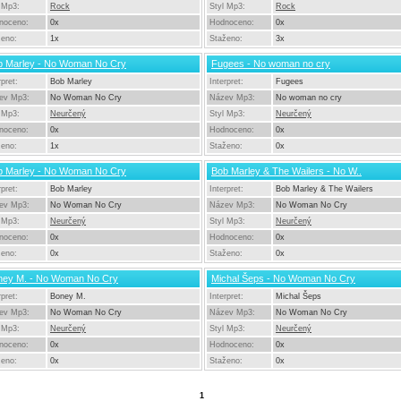
 Mp3:
Rock
Styl Mp3:
Rock
noceno:
0x
Hodnoceno:
0x
ženo:
1x
Staženo:
3x
b Marley - No Woman No Cry
Fugees - No woman no cry
rpret:
Bob Marley
Interpret:
Fugees
ev Mp3:
No Woman No Cry
Název Mp3:
No woman no cry
 Mp3:
Neurčený
Styl Mp3:
Neurčený
noceno:
0x
Hodnoceno:
0x
ženo:
1x
Staženo:
0x
b Marley - No Woman No Cry
Bob Marley & The Wailers - No W..
rpret:
Bob Marley
Interpret:
Bob Marley & The Wailers
ev Mp3:
No Woman No Cry
Název Mp3:
No Woman No Cry
 Mp3:
Neurčený
Styl Mp3:
Neurčený
noceno:
0x
Hodnoceno:
0x
ženo:
0x
Staženo:
0x
ney M. - No Woman No Cry
Michal Šeps - No Woman No Cry
rpret:
Boney M.
Interpret:
Michal Šeps
ev Mp3:
No Woman No Cry
Název Mp3:
No Woman No Cry
 Mp3:
Neurčený
Styl Mp3:
Neurčený
noceno:
0x
Hodnoceno:
0x
ženo:
0x
Staženo:
0x
1