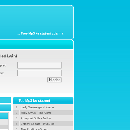
...
Free Mp3 ke stažení zdarma
ledávání
pret:
ev:
Top Mp3 ke stažení
1.
Lady Sovereign - Hoodie
2.
Miley Cyrus - The Climb
3.
Pussycat Dolls - Jai Ho
4.
Britney Spears - If you se..
5.
The Prodigy - Omen