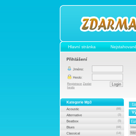
Hlavní stránka
Nejstahovaně
Přihlášení
Jméno:
Heslo:
Registrace
Zaslat
heslo
Kategorie Mp3
Fr
Acoustic
(88)
Vý
Alternative
(3)
Beatbox
(5)
Fu
Blues
(44)
Inte
Náz
Classical
(14)