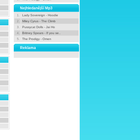
Nejhledanější Mp3
1.
Lady Sovereign - Hoodie
2.
Miley Cyrus - The Climb
3.
Pussycat Dolls - Jai Ho
4.
Britney Spears - If you se..
5.
The Prodigy - Omen
Reklama