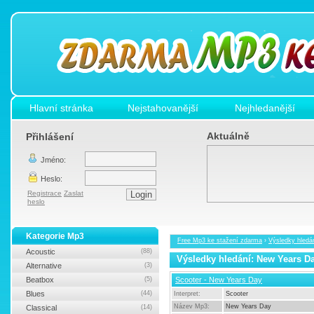
Hlavní stránka
Nejstahovanější
Nejhledanější
Aktuálně
Přihlášení
Jméno:
Heslo:
Registrace
Zaslat
heslo
Kategorie Mp3
Free Mp3 ke stažení zdarma
›
Výsledky hledá
Acoustic
(88)
Výsledky hledání: New Years D
Alternative
(3)
Beatbox
(5)
Scooter - New Years Day
Blues
(44)
Interpret:
Scooter
Název Mp3:
New Years Day
Classical
(14)