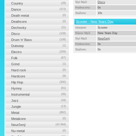
Styl Mp3:
Disco
Country
(28)
Hodnoceno:
0x
Dance
(372)
Staženo:
10x
Death metal
(0)
Deathcore
(0)
Scooter - New Years Day
Dechovky
(11)
Interpret:
Scooter
Název Mp3:
New Years Day
Disco
(108)
Styl Mp3:
Neurčený
Drum 'n' Bass
(108)
Hodnoceno:
0x
Dubstep
(1)
Staženo:
0x
Electro
(209)
Folk
(67)
Grind
(1)
Hard rock
(0)
Hardcore
(9)
Hip Hop
(300)
Hymny
(61)
Instrumental
(36)
Jazz
(34)
Jungle
(13)
Metal
(862)
Metalcore
(0)
Neurčený
(43 994)
Nu-metal
(0)