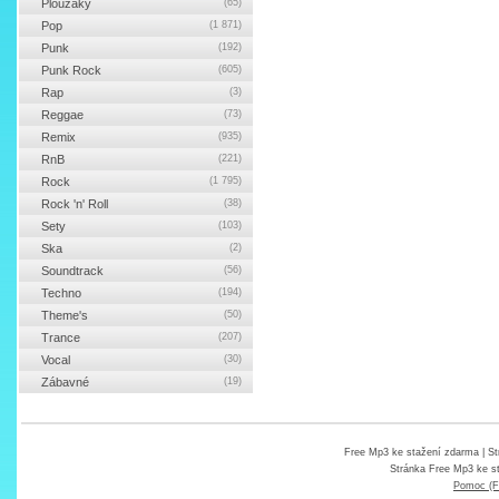
Ploužáky
(65)
Pop
(1 871)
Punk
(192)
Punk Rock
(605)
Rap
(3)
Reggae
(73)
Remix
(935)
RnB
(221)
Rock
(1 795)
Rock 'n' Roll
(38)
Sety
(103)
Ska
(2)
Soundtrack
(56)
Techno
(194)
Theme's
(50)
Trance
(207)
Vocal
(30)
Zábavné
(19)
Free Mp3 ke stažení zdarma
| St
Stránka
Free Mp3 ke s
Pomoc (