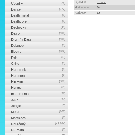
Styl Mp3:
Trance
Country
(28)
Hodnoceno:
0x
Dance
(372)
Staženo:
4x
Death metal
(0)
Deathcore
(0)
Dechovky
(11)
Disco
(108)
Drum 'n' Bass
(108)
Dubstep
(1)
Electro
(209)
Folk
(67)
Grind
(1)
Hard rock
(0)
Hardcore
(9)
Hip Hop
(300)
Hymny
(61)
Instrumental
(36)
Jazz
(34)
Jungle
(13)
Metal
(862)
Metalcore
(0)
Neurčený
(43 994)
Nu-metal
(0)