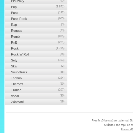
Ploužáky
(65)
Pop
(1 871)
Punk
(192)
Punk Rock
(605)
Rap
(3)
Reggae
(73)
Remix
(935)
RnB
(221)
Rock
(1 795)
Rock 'n' Roll
(38)
Sety
(103)
Ska
(2)
Soundtrack
(56)
Techno
(194)
Theme's
(50)
Trance
(207)
Vocal
(30)
Zábavné
(19)
Free Mp3 ke stažení zdarma
| St
Stránka
Free Mp3 ke s
Pomoc (