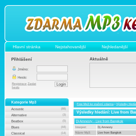
Hlavní stránka
Nejstahovanější
Nejhledanější
Aktuálně
Přihlášení
Jméno:
Heslo:
Registrace
Zaslat
heslo
Kategorie Mp3
Free Mp3 ke stažení zdarma
›
Výsledky hledá
Acoustic
(88)
Výsledky hledání: Live from B
Alternative
(3)
Beatbox
(5)
Dj Amnesty - Live from Bangkok
Blues
(44)
Interpret:
Dj Amnesty
Název Mp3:
Live from Bangkok
Classical
(14)