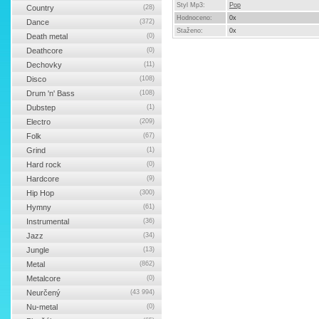
Styl Mp3:
Pop
Country
(28)
Hodnoceno:
0x
Dance
(372)
Staženo:
0x
Death metal
(0)
Deathcore
(0)
Dechovky
(11)
Disco
(108)
Drum 'n' Bass
(108)
Dubstep
(1)
Electro
(209)
Folk
(67)
Grind
(1)
Hard rock
(0)
Hardcore
(9)
Hip Hop
(300)
Hymny
(61)
Instrumental
(36)
Jazz
(34)
Jungle
(13)
Metal
(862)
Metalcore
(0)
Neurčený
(43 994)
Nu-metal
(0)