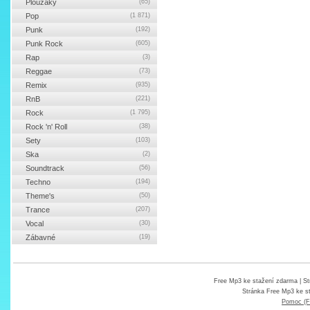
Ploužáky
(65)
Pop
(1 871)
Punk
(192)
Punk Rock
(605)
Rap
(3)
Reggae
(73)
Remix
(935)
RnB
(221)
Rock
(1 795)
Rock 'n' Roll
(38)
Sety
(103)
Ska
(2)
Soundtrack
(56)
Techno
(194)
Theme's
(50)
Trance
(207)
Vocal
(30)
Zábavné
(19)
Free Mp3 ke stažení zdarma
| St
Stránka
Free Mp3 ke s
Pomoc (