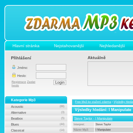
Hlavní stránka
Nejstahovanější
Nejhledanější
Aktuálně
Přihlášení
Jméno:
Heslo:
Registrace
Zaslat
heslo
Kategorie Mp3
Free Mp3 ke stažení zdarma
›
Výsledky hledán
Acoustic
(88)
Výsledky hledání: I Manipulate
Alternative
(3)
Beatbox
(5)
Steve Taylor - I Manipulate
Blues
(44)
Interpret:
Steve Taylor
Název Mp3:
I Manipulate
Classical
(14)