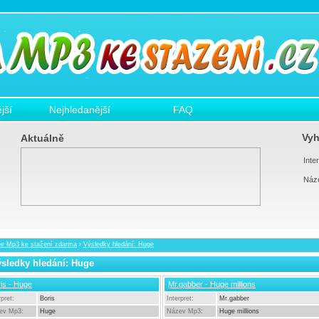
jší
Nejhledanější
FAQ
Vyh
Aktuálně
Inter
Náz
ee Mp3 ke stažení zdarma
›
Výsledky hledání: Huge
sledky hledání: Huge
is - Huge
Mr.gabber - Huge millions
rpret:
Boris
Interpret:
Mr.gabber
ev Mp3:
Huge
Název Mp3:
Huge millions