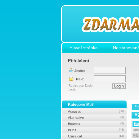
Hlavní stránka
Nejstahovaně
Přihlášení
Jméno:
Heslo:
Registrace
Zaslat
heslo
Kategorie Mp3
Fr
Acoustic
(88)
Vý
Alternative
(3)
Beatbox
(5)
Bor
Blues
(44)
Inte
Náz
Classical
(14)