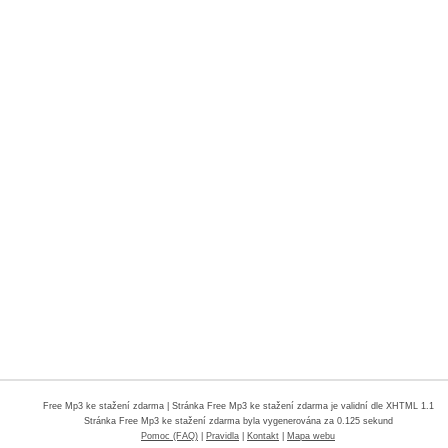
Free Mp3 ke stažení zdarma
| Stránka Free Mp3 ke stažení zdarma je validní dle XHTML 1.1
Stránka
Free Mp3 ke stažení zdarma
byla vygenerována za 0.125 sekund
Pomoc (FAQ)
|
Pravidla
|
Kontakt
|
Mapa webu