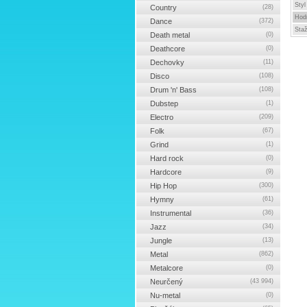
Styl
Country
(28)
Hod
Dance
(372)
Sta
Death metal
(0)
Deathcore
(0)
Dechovky
(11)
Disco
(108)
Drum 'n' Bass
(108)
Dubstep
(1)
Electro
(209)
Folk
(67)
Grind
(1)
Hard rock
(0)
Hardcore
(9)
Hip Hop
(300)
Hymny
(61)
Instrumental
(36)
Jazz
(34)
Jungle
(13)
Metal
(862)
Metalcore
(0)
Neurčený
(43 994)
Nu-metal
(0)