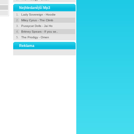
Nejhledanější Mp3
1.
Lady Sovereign - Hoodie
2.
Miley Cyrus - The Climb
3.
Pussycat Dolls - Jai Ho
4.
Britney Spears - If you se..
5.
The Prodigy - Omen
Reklama