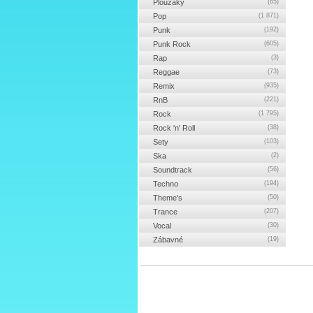
Ploužáky
(65)
Pop
(1 871)
Punk
(192)
Punk Rock
(605)
Rap
(3)
Reggae
(73)
Remix
(935)
RnB
(221)
Rock
(1 795)
Rock 'n' Roll
(38)
Sety
(103)
Ska
(2)
Soundtrack
(56)
Techno
(194)
Theme's
(50)
Trance
(207)
Vocal
(30)
Zábavné
(19)