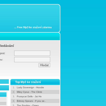
...
Free Mp3 ke stažení zdarma
ledávání
pret:
ev:
Top Mp3 ke stažení
1.
Lady Sovereign - Hoodie
2.
Miley Cyrus - The Climb
3.
Pussycat Dolls - Jai Ho
4.
Britney Spears - If you se..
5.
The Prodigy - Omen