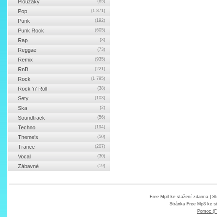
Ploužáky
(65)
Pop
(1 871)
Punk
(192)
Punk Rock
(605)
Rap
(3)
Reggae
(73)
Remix
(935)
RnB
(221)
Rock
(1 795)
Rock 'n' Roll
(38)
Sety
(103)
Ska
(2)
Soundtrack
(56)
Techno
(194)
Theme's
(50)
Trance
(207)
Vocal
(30)
Zábavné
(19)
Free Mp3 ke stažení zdarma
| St
Stránka
Free Mp3 ke s
Pomoc (