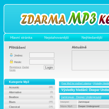
Hlavní stránka
Nejstahovanější
Nejhledanější
Aktuálně
Přihlášení
Jméno:
Heslo:
Registrace
Zaslat
heslo
Kategorie Mp3
Free Mp3 ke stažení zdarma
›
Výsledky hledá
Acoustic
(88)
Výsledky hledání: Deeper Unde
Alternative
(3)
Beatbox
(5)
Jamiroquai - Deeper Underground
Blues
(44)
Interpret:
Jamiroquai
Název Mp3:
Deeper Underground
Classical
(14)