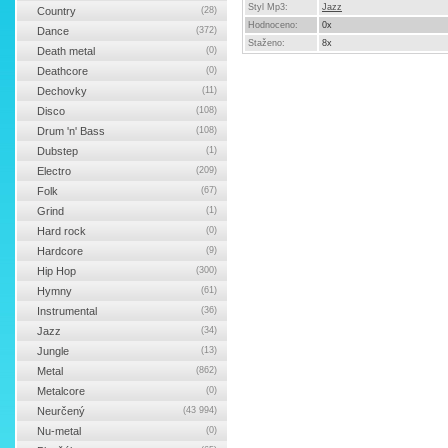
Styl Mp3:
Jazz
Country
(28)
Hodnoceno:
0x
Dance
(372)
Staženo:
8x
Death metal
(0)
Deathcore
(0)
Dechovky
(11)
Disco
(108)
Drum 'n' Bass
(108)
Dubstep
(1)
Electro
(209)
Folk
(67)
Grind
(1)
Hard rock
(0)
Hardcore
(9)
Hip Hop
(300)
Hymny
(61)
Instrumental
(36)
Jazz
(34)
Jungle
(13)
Metal
(862)
Metalcore
(0)
Neurčený
(43 994)
Nu-metal
(0)