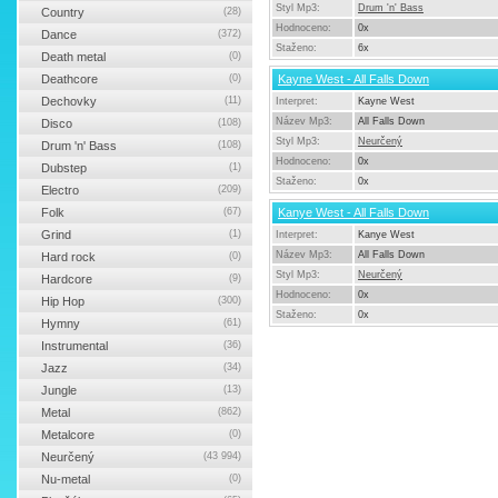
Styl Mp3:
Drum 'n' Bass
Country
(28)
Hodnoceno:
0x
Dance
(372)
Staženo:
6x
Death metal
(0)
Deathcore
(0)
Kayne West - All Falls Down
Dechovky
(11)
Interpret:
Kayne West
Název Mp3:
All Falls Down
Disco
(108)
Styl Mp3:
Neurčený
Drum 'n' Bass
(108)
Hodnoceno:
0x
Dubstep
(1)
Staženo:
0x
Electro
(209)
Folk
(67)
Kanye West - All Falls Down
Grind
(1)
Interpret:
Kanye West
Název Mp3:
All Falls Down
Hard rock
(0)
Styl Mp3:
Neurčený
Hardcore
(9)
Hodnoceno:
0x
Hip Hop
(300)
Staženo:
0x
Hymny
(61)
Instrumental
(36)
Jazz
(34)
Jungle
(13)
Metal
(862)
Metalcore
(0)
Neurčený
(43 994)
Nu-metal
(0)