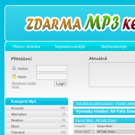
Hlavní stránka
Nejstahovanější
Nejhledanější
Aktuálně
Přihlášení
Jméno:
Heslo:
Registrace
Zaslat
heslo
Kategorie Mp3
Free Mp3 ke stažení zdarma
›
Výsledky hledán
Acoustic
(88)
Výsledky hledání: All Falls Do
Alternative
(3)
Beatbox
(5)
Kanye West - All Falls Down
Blues
(44)
Interpret:
Kanye West
Název Mp3:
All Falls Down
Classical
(14)