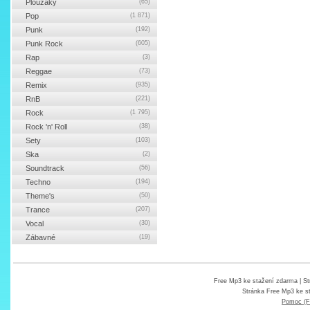
Ploužáky
(65)
Pop
(1 871)
Punk
(192)
Punk Rock
(605)
Rap
(3)
Reggae
(73)
Remix
(935)
RnB
(221)
Rock
(1 795)
Rock 'n' Roll
(38)
Sety
(103)
Ska
(2)
Soundtrack
(56)
Techno
(194)
Theme's
(50)
Trance
(207)
Vocal
(30)
Zábavné
(19)
Free Mp3 ke stažení zdarma
| St
Stránka
Free Mp3 ke s
Pomoc (